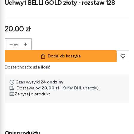
Uchwyt BELLI GOLD złoty - rozstaw 128
Cena
20,00 zł
szt.
Dodaj do koszyka
Dostępność:
duża ilość
Czas wysyłki:
24 godziny
Dostawa
od 20,00 zł
- Kurier DHL (paczki)
Zapytaj o produkt
Opis produktu