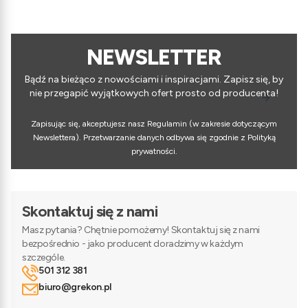
NEWSLETTER
Bądź na bieżąco z nowościami i inspiracjami. Zapisz się, by
nie przegapić wyjątkowych ofert prosto od producenta!
Zapisując się, akceptujesz nasz Regulamin (w zakresie dotyczącym
Newslettera). Przetwarzanie danych odbywa się zgodnie z Polityką
prywatności.
Skontaktuj się z nami
Masz pytania? Chętnie pomożemy! Skontaktuj się z nami
bezpośrednio - jako producent doradzimy w każdym
szczególe.
501 312 381
biuro@grekon.pl