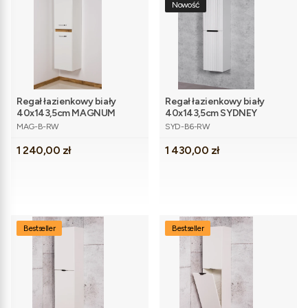
Nowość
Regał łazienkowy biały
Regał łazienkowy biały
40x143,5cm MAGNUM
40x143,5cm SYDNEY
Kod produktu
Kod produktu
MAG-B-RW
SYD-B6-RW
Cena
Cena
1 240,00 zł
1 430,00 zł
Bestseller
Bestseller