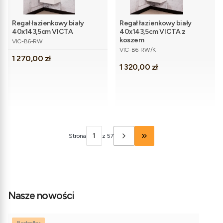
Regał łazienkowy biały
Regał łazienkowy biały
40x143,5cm VICTA
40x143,5cm VICTA z
Kod produktu
koszem
VIC-B6-RW
Kod produktu
VIC-B6-RW/K
Cena
1 270,00 zł
Cena
1 320,00 zł
Strona
z 57
Przejdź do ostatniej stro
Nasze nowości