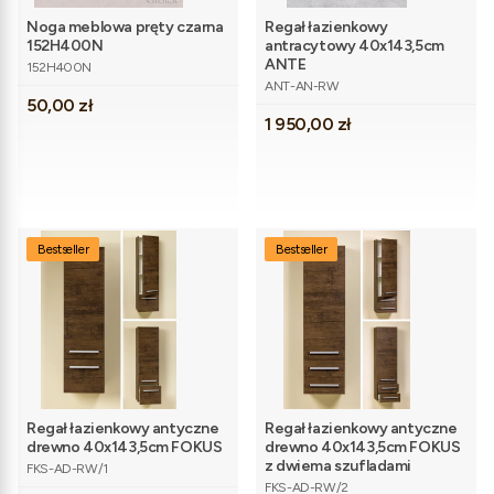
Noga meblowa pręty czarna
Regał łazienkowy
152H400N
antracytowy 40x143,5cm
Kod produktu
ANTE
152H400N
Kod produktu
ANT-AN-RW
Cena
50,00 zł
Cena
1 950,00 zł
Bestseller
Bestseller
Regał łazienkowy antyczne
Regał łazienkowy antyczne
drewno 40x143,5cm FOKUS
drewno 40x143,5cm FOKUS
Kod produktu
z dwiema szufladami
FKS-AD-RW/1
Kod produktu
FKS-AD-RW/2