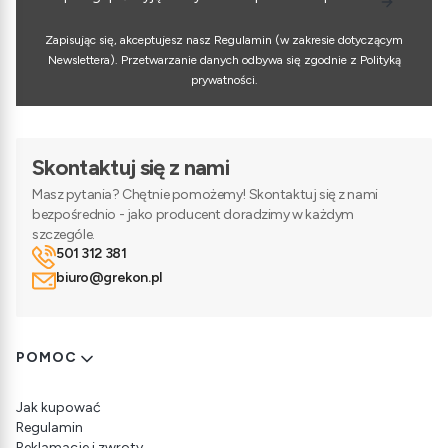
Zapisując się, akceptujesz nasz Regulamin (w zakresie dotyczącym
Newslettera). Przetwarzanie danych odbywa się zgodnie z Polityką
prywatności.
Skontaktuj się z nami
Masz pytania? Chętnie pomożemy! Skontaktuj się z nami
bezpośrednio - jako producent doradzimy w każdym
szczególe.
501 312 381
biuro@grekon.pl
Linki w stopce
POMOC
Jak kupować
Regulamin
Reklamacje i zwroty