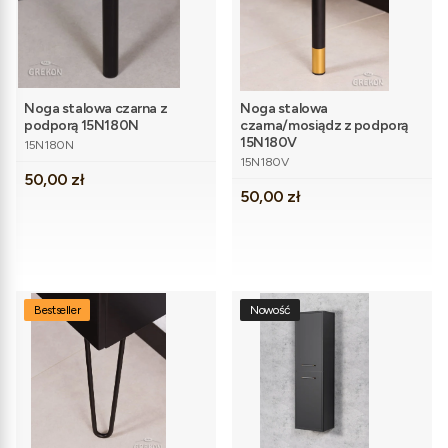
Noga stalowa czarna z
Noga stalowa
podporą 15N180N
czarna/mosiądz z podporą
Kod produktu
15N180V
15N180N
Kod produktu
15N180V
Cena
50,00 zł
Cena
50,00 zł
Bestseller
Nowość