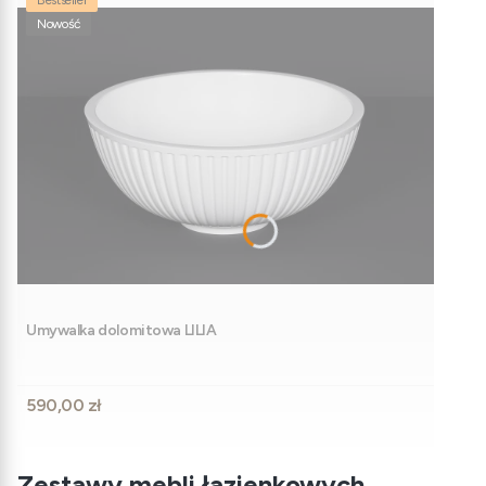
Bestseller
Nowość
Umywalka dolomitowa LILIA
Cena
590,00 zł
Zestawy mebli łazienkowych