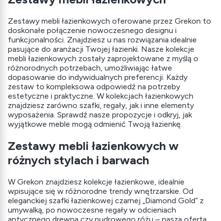
Zestawy mebli łazienkowych oferowane przez Grekon to
doskonałe połączenie nowoczesnego designu i
funkcjonalności. Znajdziesz u nas rozwiązania idealnie
pasujące do aranżacji Twojej łazienki. Nasze kolekcje
mebli łazienkowych zostały zaprojektowane z myślą o
różnorodnych potrzebach, umożliwiając łatwe
dopasowanie do indywidualnych preferencji. Każdy
zestaw to kompleksowa odpowiedź na potrzeby
estetyczne i praktyczne. W kolekcjach łazienkowych
znajdziesz zarówno szafki, regały, jak i inne elementy
wyposażenia. Sprawdź nasze propozycje i odkryj, jak
wyjątkowe meble mogą odmienić Twoją łazienkę.
Zestawy mebli łazienkowych w
różnych stylach i barwach
W Grekon znajdziesz kolekcje łazienkowe, idealnie
wpisujące się w różnorodne trendy wnętrzarskie. Od
eleganckiej szafki łazienkowej czarnej „Diamond Gold” z
umywalką, po nowoczesne regały w odcieniach
antycznego drewna czy pudrowego różu – nasza oferta