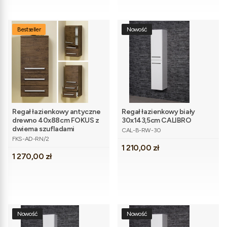
Bestseller
Nowość
Regał łazienkowy antyczne
Regał łazienkowy biały
drewno 40x88cm FOKUS z
30x143,5cm CALIBRO
Kod produktu
dwiema szufladami
CAL-B-RW-30
Kod produktu
FKS-AD-RN/2
Cena
1 210,00 zł
Cena
1 270,00 zł
Nowość
Nowość