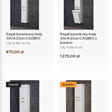
Regał łazienkowy biały
Regał łazienkowy biały
30x143,5cm CALIBRO
30x143,5cm CALIBRO z
Kod produktu
koszem
CAL-B-RW-30/20
Kod produktu
CAL-B-RW/K-30
Cena
870,00 zł
Cena
1 270,00 zł
Nowość
Bestseller