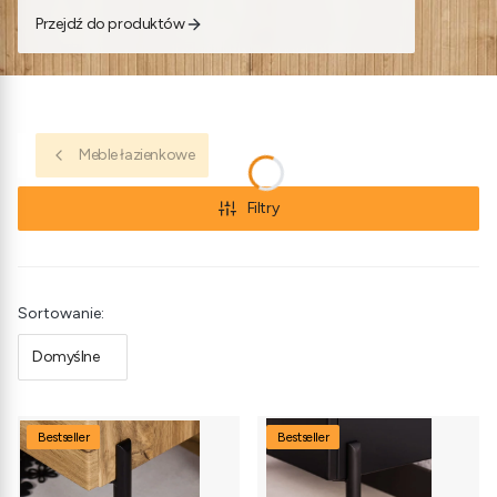
Przejdź do produktów
Meble łazienkowe
Filtry
Lista produktów
Sortowanie:
Domyślne
Bestseller
Bestseller