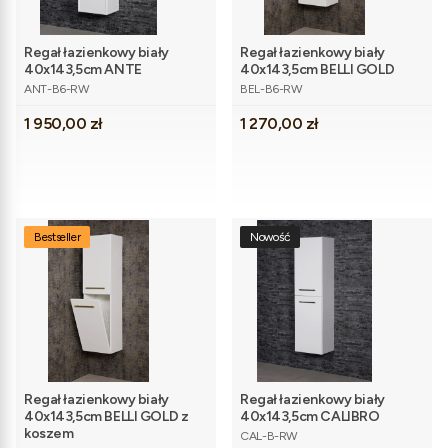
Regał łazienkowy biały
Regał łazienkowy biały
40x143,5cm ANTE
40x143,5cm BELLI GOLD
Kod produktu
Kod produktu
ANT-B6-RW
BEL-B6-RW
Cena
Cena
1 950,00 zł
1 270,00 zł
Bestseller
Nowość
Regał łazienkowy biały
Regał łazienkowy biały
40x143,5cm BELLI GOLD z
40x143,5cm CALIBRO
Kod produktu
koszem
CAL-B-RW