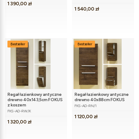
Cena
1 390,00 zł
Cena
1 540,00 zł
Bestseller
Bestseller
Regał łazienkowy antyczne
Regał łazienkowy antyczne
drewno 40x143,5cm FOKUS
drewno 40x88cm FOKUS
Kod produktu
z koszem
FKS-AD-RN/1
Kod produktu
FKS-AD-RW/K
Cena
1 120,00 zł
Cena
1 320,00 zł