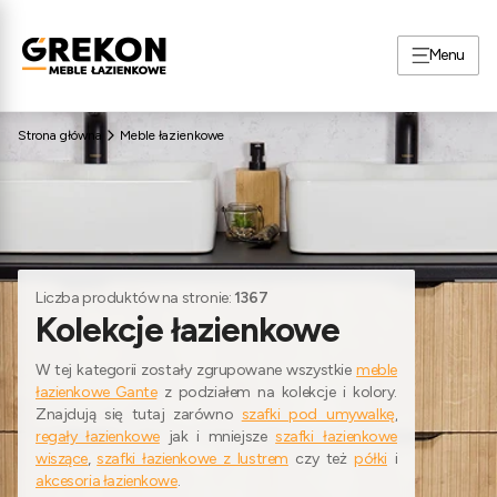
Menu
Strona główna
Meble łazienkowe
Liczba produktów na stronie:
1367
Kolekcje łazienkowe
W tej kategorii zostały zgrupowane wszystkie
meble
łazienkowe Gante
z podziałem na kolekcje i kolory.
Znajdują się tutaj zarówno
szafki pod umywalkę
,
regały łazienkowe
jak i mniejsze
szafki łazienkowe
wiszące
,
szafki łazienkowe z lustrem
czy też
półki
i
akcesoria łazienkowe
.