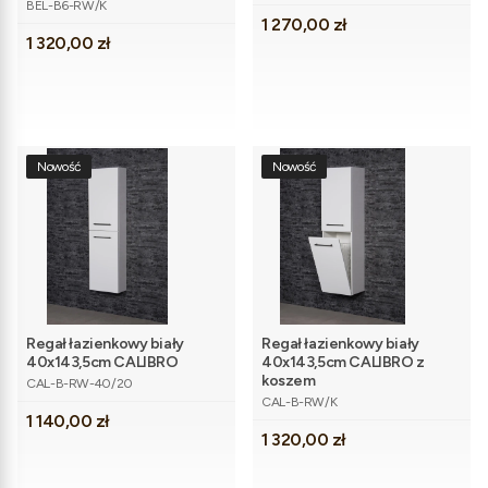
Kod produktu
BEL-B6-RW/K
Cena
1 270,00 zł
Cena
1 320,00 zł
Nowość
Nowość
Regał łazienkowy biały
Regał łazienkowy biały
40x143,5cm CALIBRO
40x143,5cm CALIBRO z
Kod produktu
koszem
CAL-B-RW-40/20
Kod produktu
CAL-B-RW/K
Cena
1 140,00 zł
Cena
1 320,00 zł