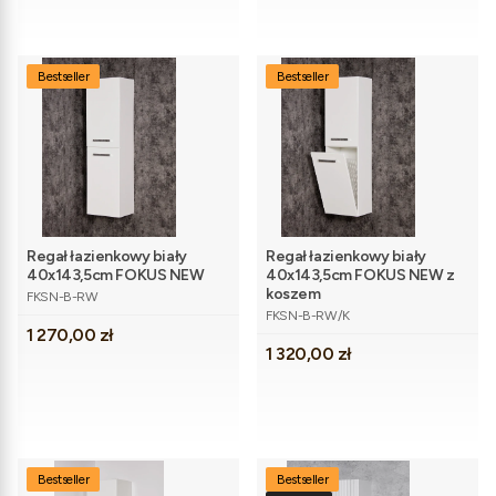
Bestseller
Bestseller
Regał łazienkowy biały
Regał łazienkowy biały
40x143,5cm FOKUS NEW
40x143,5cm FOKUS NEW z
Kod produktu
koszem
FKSN-B-RW
Kod produktu
FKSN-B-RW/K
Cena
1 270,00 zł
Cena
1 320,00 zł
Bestseller
Bestseller