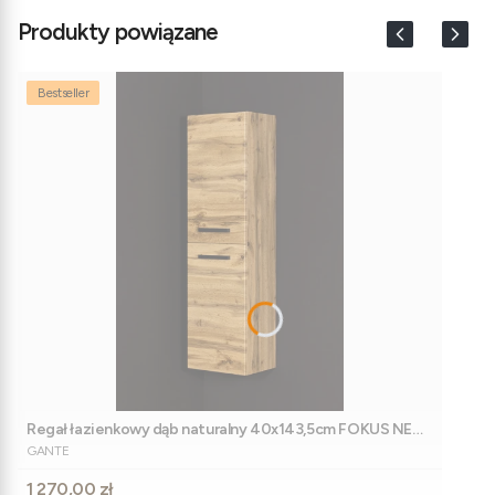
Produkty powiązane
Bestseller
Regał łazienkowy dąb naturalny 40x143,5cm FOKUS NEW
PRODUCENT
LOFT dwudrzwiowy
GANTE
Cena
1 270,00 zł