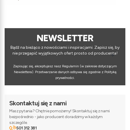
NEWSLETTER
Bądź na bieżąco z nowościami i inspiracjami. Zapisz się, by
nie przegapić wyjątkowych ofert prosto od producenta!
Zapisując się, akceptujesz nasz Regulamin (w zakresie dotyczącym
Newslettera). Przetwarzanie danych odbywa się zgodnie z Polityką
prywatności.
Skontaktuj się z nami
Masz pytania? Chętnie pomożemy! Skontaktuj się z nami
bezpośrednio - jako producent doradzimy w każdym
szczególe.
501 312 381