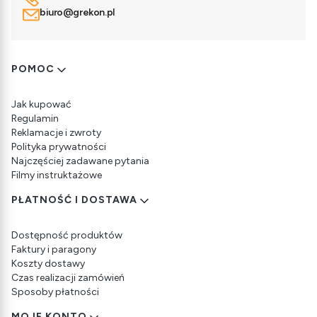
biuro@grekon.pl
Linki w stopce
POMOC
Jak kupować
Regulamin
Reklamacje i zwroty
Polityka prywatności
Najczęściej zadawane pytania
Filmy instruktażowe
PŁATNOŚĆ I DOSTAWA
Dostępność produktów
Faktury i paragony
Koszty dostawy
Czas realizacji zamówień
Sposoby płatności
MOJE KONTO