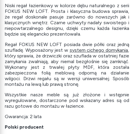
Niski regał łazienkowy w kolorze dębu naturalnego z serii
FOKUS NEW LOFT. Prosta i klasyczna budowa sprawia,
że regał doskonale pasuje zarówno do nowszych jak i
klasycznych wnętrz. Czarne uchwyty nadały swoistego i
niepowtarzalnego designu, dzięki czemu każda łazienka
będzie się elegancko prezentowała.
Regał FOKUS NEW LOFT posiada dwie półki oraz jedną
szufladę. Wyposażony jest w
system cichego domykania
,
który sprawia, że drzwiczki oraz szuflada w ostatniej fazie
zamykania zwalniają, aby niemal bezgłośnie się zamknąć.
Wykonany jest z trwałej płyty MDF, która została
zabezpieczona folią meblową odporną na działanie
wilgoci. Drzwi regału są w wersji uniwersalnej. Sposób
montażu na lewą lub prawą stronę.
Wszystkie nasze meble są już złożone i wstępnie
wyregulowane, dostarczone pod wskazany adres są od
razu gotowe do montażu w łazience.
Gwarancja: 2 lata
Polski producent