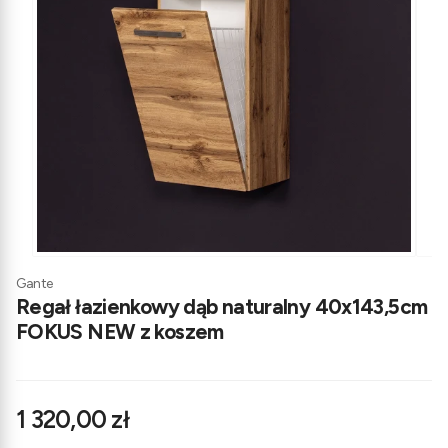
Gante
Regał łazienkowy dąb naturalny 40x143,5cm
FOKUS NEW z koszem
Cena
1 320,00 zł