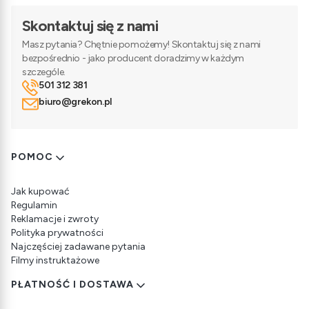
Skontaktuj się z nami
Masz pytania? Chętnie pomożemy! Skontaktuj się z nami
bezpośrednio - jako producent doradzimy w każdym
szczególe.
501 312 381
biuro@grekon.pl
Linki w stopce
POMOC
Jak kupować
Regulamin
Reklamacje i zwroty
Polityka prywatności
Najczęściej zadawane pytania
Filmy instruktażowe
PŁATNOŚĆ I DOSTAWA