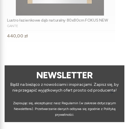
Lustro łazienkowe dąb naturalny 80x80cm FOKUS NEW
PRODUCENT
GANTE
Cena
440,00 zł
NEWSLETTER
Bądź na bieżąco z nowościami i inspiracjami. Zapisz się, by
nie przegapić wyjątkowych ofert prosto od producenta!
Zapisując się, akceptujesz nasz Regulamin (w zakresie dotyczącym
Newslettera). Przetwarzanie danych odbywa się zgodnie z Polityką
prywatności.