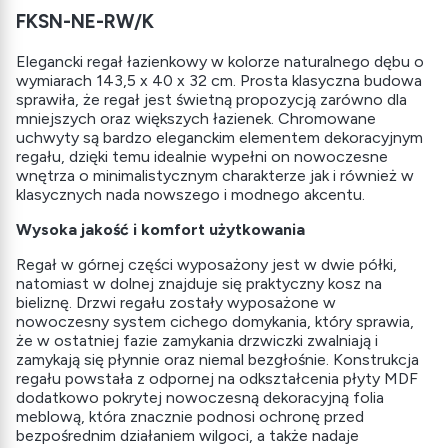
FKSN-NE-RW/K
Elegancki regał łazienkowy w kolorze naturalnego dębu o
wymiarach 143,5 x 40 x 32 cm. Prosta klasyczna budowa
sprawiła, że regał jest świetną propozycją zarówno dla
mniejszych oraz większych łazienek. Chromowane
uchwyty są bardzo eleganckim elementem dekoracyjnym
regału, dzięki temu idealnie wypełni on nowoczesne
wnętrza o minimalistycznym charakterze jak i również w
klasycznych nada nowszego i modnego akcentu.
Wysoka jakość i komfort użytkowania
Regał w górnej części wyposażony jest w dwie półki,
natomiast w dolnej znajduje się praktyczny kosz na
bieliznę. Drzwi regału zostały wyposażone w
nowoczesny system cichego domykania, który sprawia,
że w ostatniej fazie zamykania drzwiczki zwalniają i
zamykają się płynnie oraz niemal bezgłośnie. Konstrukcja
regału powstała z odpornej na odkształcenia płyty MDF
dodatkowo pokrytej nowoczesną dekoracyjną folia
meblową, która znacznie podnosi ochronę przed
bezpośrednim działaniem wilgoci, a także nadaje