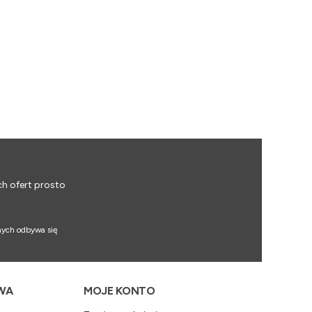
ch ofert prosto
nych odbywa się
WA
MOJE KONTO