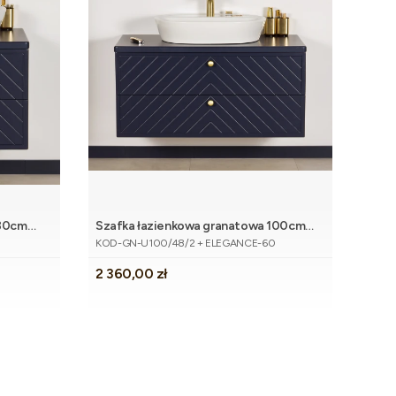
 80cm
Szafka łazienkowa granatowa 100cm
koszyka
Dodaj do koszyka
Kod produktu
KODI z umywalką
KOD-GN-U100/48/2 + ELEGANCE-60
Cena
2 360,00 zł