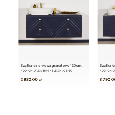
Szafka łazienkowa granatowa 120cm
Szafka ł
Dodaj do koszyka
Kod produktu
Kod produk
KODI z umywalką
KODI z p
KOD-GN-U120/48/4 + ELEGANCE-60
KOD-GN-U1
Cena
Cena
2 980,00 zł
3 790,0