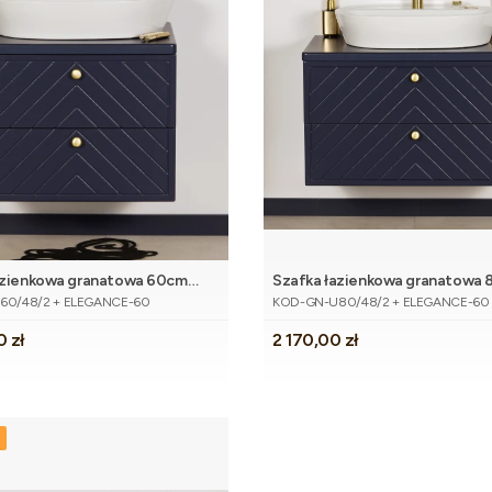
azienkowa granatowa 60cm
Szafka łazienkowa granatowa
Dodaj do koszyka
Dodaj do 
tu
Kod produktu
mywalką
KODI z umywalką
60/48/2 + ELEGANCE-60
KOD-GN-U80/48/2 + ELEGANCE-60
Cena
0 zł
2 170,00 zł