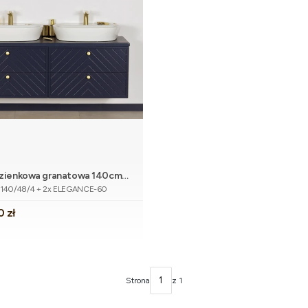
azienkowa granatowa 140cm
Dodaj do koszyka
tu
odwójną umywalką
40/48/4 + 2x ELEGANCE-60
0 zł
Strona
z 1