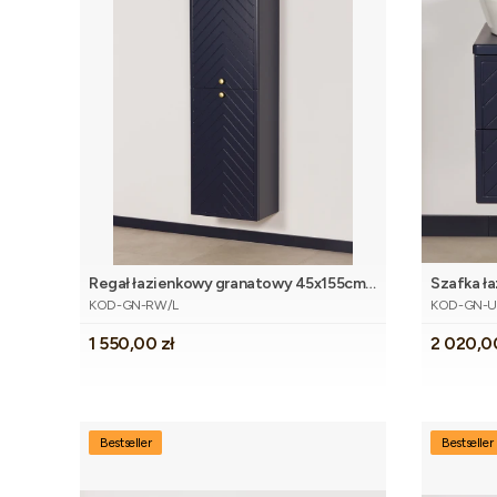
Regał łazienkowy granatowy 45x155cm
Szafka ł
Dodaj do koszyka
Kod produktu
Kod produk
KODI
KODI z u
KOD-GN-RW/L
KOD-GN-U
Cena
Cena
1 550,00 zł
2 020,0
Bestseller
Bestseller