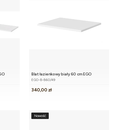
EGO
Blat łazienkowy biały 60 cm EGO
koszyka
Dodaj do koszyka
Kod produktu
EGO-B-B60/49
Cena
340,00 zł
Nowość