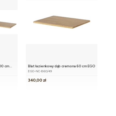
200 cm
Blat łazienkowy dąb cremona 60 cm EGO
koszyka
Dodaj do koszyka
Kod produktu
EGO-NC-B60/49
Cena
340,00 zł
strony z produktami