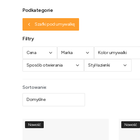
Podkategorie
Szafki pod umywalkę
Filtry
Cena
Marka
Kolor umywalki
Sposób otwierania
Styl łazienki
Koniec filtrów
Lista produktów
Sortowanie:
Domyślne
Nowość
Nowość