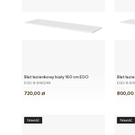
Blat łazienkowy biały 160 cm EGO
Blat łaz
Dodaj do koszyka
Kod produktu
Kod produk
EGO-B-B160/49
EGO-B-B1
Cena
Cena
720,00 zł
800,00 
Nowość
Nowość