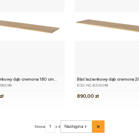
ienkowy dąb cremona 180 cm
Blat łazienkowy dąb cremona 
Dodaj do koszyka
Dodaj do 
tu
Kod produktu
EGO
180/49
EGO-NC-B200/49
Cena
zł
890,00 zł
Następna
Strona
z 4
Przejdź do ostatniej 