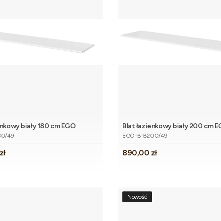
ienkowy biały 180 cm EGO
Blat łazienkowy biały 200 cm 
Dodaj do koszyka
Dodaj do 
tu
Kod produktu
80/49
EGO-B-B200/49
Cena
zł
890,00 zł
Nowość