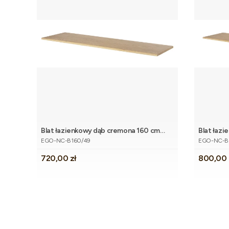
Blat łazienkowy dąb cremona 160 cm
Blat łaz
Dodaj do koszyka
Kod produktu
Kod produk
EGO
EGO
EGO-NC-B160/49
EGO-NC-B
Cena
Cena
720,00 zł
800,00 