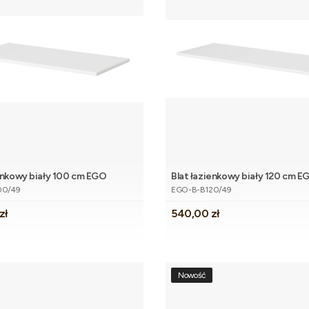
ienkowy biały 100 cm EGO
Blat łazienkowy biały 120 cm E
Dodaj do koszyka
Dodaj do 
tu
Kod produktu
00/49
EGO-B-B120/49
Cena
zł
540,00 zł
Nowość