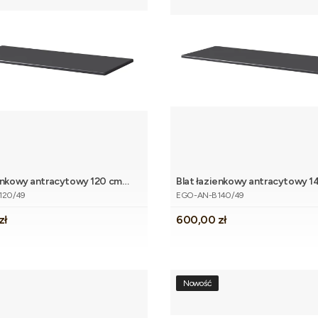
ienkowy antracytowy 120 cm
Blat łazienkowy antracytowy 1
Dodaj do koszyka
Dodaj do 
tu
Kod produktu
EGO
120/49
EGO-AN-B140/49
Cena
zł
600,00 zł
Nowość