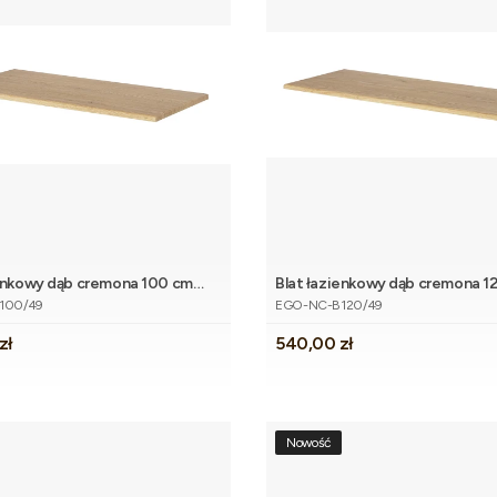
ienkowy dąb cremona 100 cm
Blat łazienkowy dąb cremona 1
Dodaj do 
tu
Kod produktu
EGO
100/49
EGO-NC-B120/49
Cena
zł
540,00 zł
Nowość