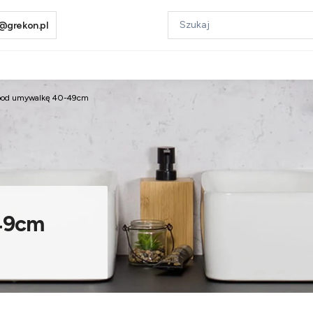
@grekon.pl
 pod umywalkę 40-49cm
-49cm