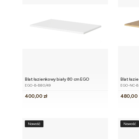
Blat łazienkowy biały 80 cm EGO
Blat łaz
Dodaj do koszyka
Kod produktu
Kod produk
EGO
EGO-B-B80/49
EGO-NC-B
Cena
Cena
400,00 zł
480,00 
Nowość
Nowość