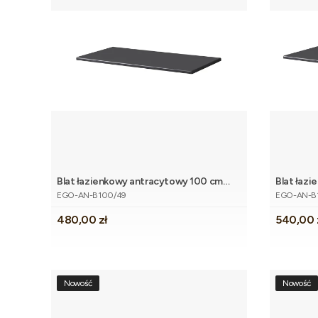
Blat łazienkowy antracytowy 100 cm
Blat łaz
Kod produktu
Kod produk
EGO
EGO
EGO-AN-B100/49
EGO-AN-B
Cena
Cena
480,00 zł
540,00 
Nowość
Nowość