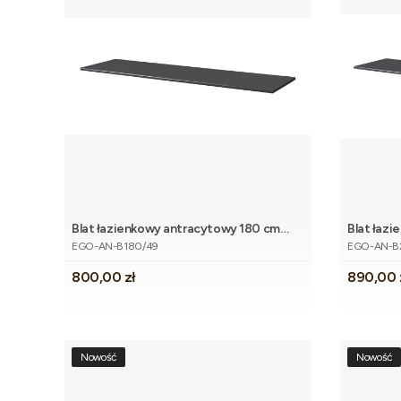
Blat łazienkowy antracytowy 180 cm
Blat łaz
Dodaj do koszyka
Kod produktu
Kod produk
EGO
EGO
EGO-AN-B180/49
EGO-AN-B
Cena
Cena
800,00 zł
890,00 
Nowość
Nowość