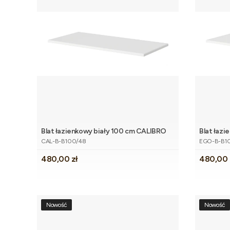
Blat łazienkowy biały 100 cm CALIBRO
Blat łaz
Dodaj do koszyka
Kod produktu
Kod produk
CAL-B-B100/48
EGO-B-B1
Cena
Cena
480,00 zł
480,00 
Nowość
Nowość