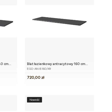
40 cm
Blat łazienkowy antracytowy 160 cm
koszyka
Dodaj do koszyka
Kod produktu
EGO
EGO-AN-B160/49
Cena
720,00 zł
Nowość