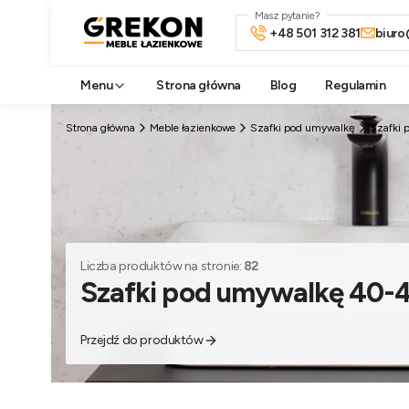
Masz pytanie?
+48 501 312 381
biuro
Menu
Strona główna
Blog
Regulamin
Strona główna
Meble łazienkowe
Szafki pod umywalkę
Szafki
Liczba produktów na stronie:
82
Szafki pod umywalkę 40
Przejdź do produktów