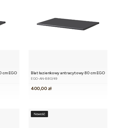
60 cm EGO
Blat łazienkowy antracytowy 80 cm EGO
koszyka
Dodaj do koszyka
Kod produktu
EGO-AN-B80/49
Cena
400,00 zł
Nowość