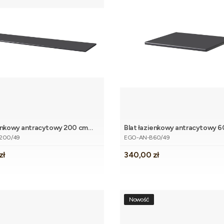
ienkowy antracytowy 200 cm
Blat łazienkowy antracytowy 
Dodaj do koszyka
Dodaj do 
tu
Kod produktu
200/49
EGO-AN-B60/49
Cena
zł
340,00 zł
Nowość