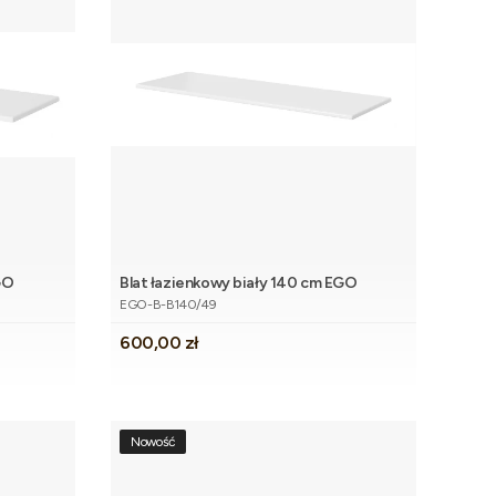
GO
Blat łazienkowy biały 140 cm EGO
koszyka
Dodaj do koszyka
Kod produktu
EGO-B-B140/49
Cena
600,00 zł
Nowość