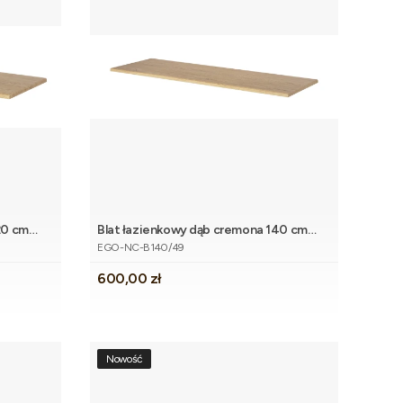
20 cm
Blat łazienkowy dąb cremona 140 cm
koszyka
Dodaj do koszyka
Kod produktu
EGO
EGO-NC-B140/49
Cena
600,00 zł
Nowość