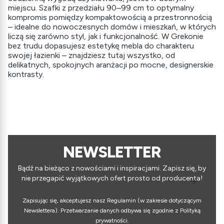
miejscu. Szafki z przedziału 90–99 cm to optymalny
kompromis pomiędzy kompaktowością a przestronnością
– idealne do nowoczesnych domów i mieszkań, w których
liczą się zarówno styl, jak i funkcjonalność. W Grekonie
bez trudu dopasujesz estetykę mebla do charakteru
swojej łazienki – znajdziesz tutaj wszystko, od
delikatnych, spokojnych aranżacji po mocne, designerskie
kontrasty.
NEWSLETTER
Bądź na bieżąco z nowościami i inspiracjami. Zapisz się, by
nie przegapić wyjątkowych ofert prosto od producenta!
Zapisując się, akceptujesz nasz Regulamin (w zakresie dotyczącym
Newslettera). Przetwarzanie danych odbywa się zgodnie z Polityką
prywatności.