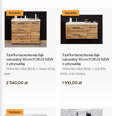
Bestseller
Bestseller
Szafka łazienkowa dąb
Szafka łazienkowa dąb
naturalny 90cm FOKUS NEW
naturalny 90cm FOKUS NEW
z umywalką
z umywalką
Kod produktu
Kod produktu
FKSN-NE-U90/39/3L + Clever-900L
FKSN-NE-U90/39/2L + CLEVER-
biała
900L JODY BIAŁA
Cena
Cena
2 540,00 zł
1 910,00 zł
Bestseller