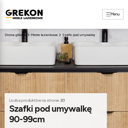
Menu
Strona główna
Meble łazienkowe
Szafki pod umywalkę
Liczba produktów na stronie:
20
Szafki pod umywalkę
90-99cm