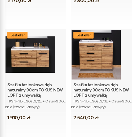
Cena
Cena
2 170,00 zł
2 800,00 zł
Bestseller
Bestseller
Szafka łazienkowa dąb
Szafka łazienkowa dąb
naturalny 90cm FOKUS NEW
naturalny 90cm FOKUS NEW
LOFT z umywalką
LOFT z umywalką
Kod produktu
Kod produktu
FKSN-NE-U90/39/2L + Clever-900L
FKSN-NE-U90/39/3L + Clever-900L
biała (czarne uchwyty)
biała (czarne uchwyty)
Cena
Cena
1 910,00 zł
2 540,00 zł