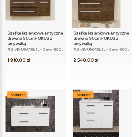
Szafka łazienkowa antyczne
Szafka łazienkowa antyczne
drewno 90cm FOKUS z
drewno 90cm FOKUS z
umywalką
umywalką
Kod produktu
Kod produktu
FKS-AD-U90/39/2L + Clever-900L
FKS-AD-U90/39/3L + Clever-900L
Cena
Cena
1 910,00 zł
2 540,00 zł
Bestseller
Bestseller