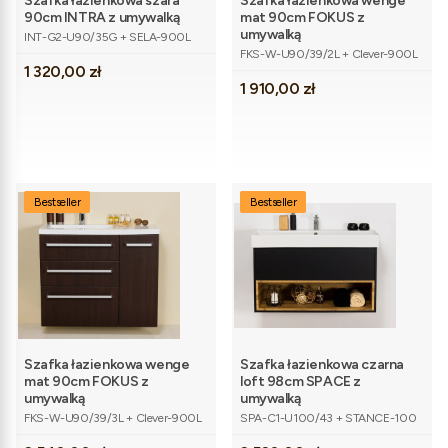
Szafka łazienkowa szara
Szafka łazienkowa wenge
90cm INTRA z umywalką
mat 90cm FOKUS z
Kod produktu
umywalką
INT-G2-U90/35G + SELA-900L
Kod produktu
FKS-W-U90/39/2L + Clever-900L
Cena
1 320,00 zł
Cena
1 910,00 zł
Bestseller
Bestseller
Szafka łazienkowa wenge
Szafka łazienkowa czarna
mat 90cm FOKUS z
loft 98cm SPACE z
umywalką
umywalką
Kod produktu
Kod produktu
FKS-W-U90/39/3L + Clever-900L
SPA-C1-U100/43 + STANCE-100