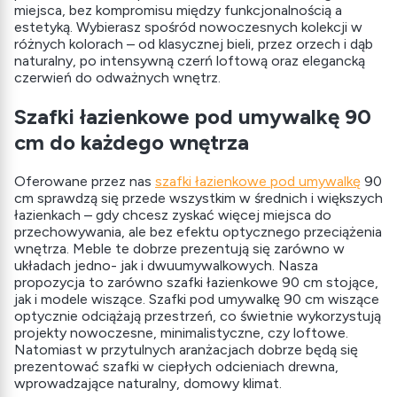
miejsca, bez kompromisu między funkcjonalnością a
estetyką. Wybierasz spośród nowoczesnych kolekcji w
różnych kolorach – od klasycznej bieli, przez orzech i dąb
naturalny, po intensywną czerń loftową oraz elegancką
czerwień do odważnych wnętrz.
Szafki łazienkowe pod umywalkę 90
cm do każdego wnętrza
Oferowane przez nas
szafki łazienkowe pod umywalkę
90
cm sprawdzą się przede wszystkim w średnich i większych
łazienkach – gdy chcesz zyskać więcej miejsca do
przechowywania, ale bez efektu optycznego przeciążenia
wnętrza. Meble te dobrze prezentują się zarówno w
układach jedno- jak i dwuumywalkowych. Nasza
propozycja to zarówno szafki łazienkowe 90 cm stojące,
jak i modele wiszące. Szafki pod umywalkę 90 cm wiszące
optycznie odciążają przestrzeń, co świetnie wykorzystują
projekty nowoczesne, minimalistyczne, czy loftowe.
Natomiast w przytulnych aranżacjach dobrze będą się
prezentować szafki w ciepłych odcieniach drewna,
wprowadzające naturalny, domowy klimat.