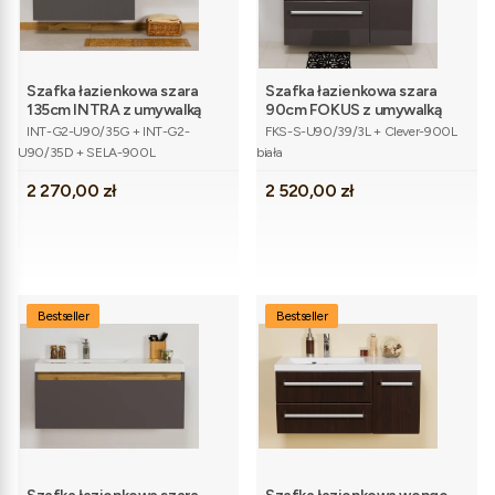
Szafka łazienkowa szara
Szafka łazienkowa szara
135cm INTRA z umywalką
90cm FOKUS z umywalką
Kod produktu
Kod produktu
INT-G2-U90/35G + INT-G2-
FKS-S-U90/39/3L + Clever-900L
U90/35D + SELA-900L
biała
Cena
Cena
2 270,00 zł
2 520,00 zł
Bestseller
Bestseller