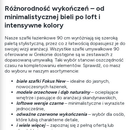
Różnorodność wykończeń – od
minimalistycznej bieli po loft i
intensywne kolory
Nasze szafki łazienkowe 90 cm wyróżniają się szeroką
paletą stylistyczną, przez co z łatwością dopasujesz je do
swojej wizji aranżacji. Wszystkie szafki umywalkowe 90
oferowane w Grekonie dostępne są w zestawach z
dopasowaną umywalką. Taki wybór stanowi oszczędność
czasu na kompletowaniu elementów. Sprawdź, co masz
do wyboru w naszym asortymencie:
białe szafki Fokus New
– idealne do jasnych,
nowoczesnych łazienek,
modele orzechowe i dąb naturalny
– ocieplające
wnętrze i pasujące do aranżacji skandynawskich,
loftowe wersje czarne
– minimalistyczne i wyraziste
jednocześnie,
odważne czerwone wykończenia
– wybór dla osób,
które lubią charakterne detale,
i wiele więcej
– zapoznaj się z pełną ofertą lub