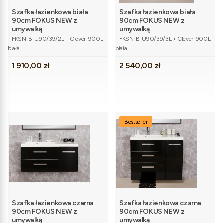
Szafka łazienkowa biała
Szafka łazienkowa biała
90cm FOKUS NEW z
90cm FOKUS NEW z
umywalką
umywalką
Kod produktu
Kod produktu
FKSN-B-U90/39/2L + Clever-900L
FKSN-B-U90/39/3L + Clever-900L
biała
biała
Cena
Cena
1 910,00 zł
2 540,00 zł
Bestseller
Szafka łazienkowa czarna
Szafka łazienkowa czarna
90cm FOKUS NEW z
90cm FOKUS NEW z
umywalką
umywalką