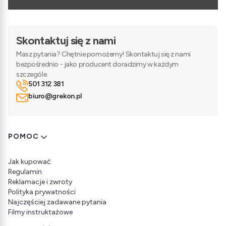
Skontaktuj się z nami
Masz pytania? Chętnie pomożemy! Skontaktuj się z nami
bezpośrednio - jako producent doradzimy w każdym
szczególe.
501 312 381
biuro@grekon.pl
Linki w stopce
POMOC
Jak kupować
Regulamin
Reklamacje i zwroty
Polityka prywatności
Najczęściej zadawane pytania
Filmy instruktażowe