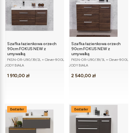
Szafka łazienkowa orzech
Szafka łazienkowa orzech
90cm FOKUS NEW z
90cm FOKUS NEW z
umywalką
umywalką
Kod produktu
Kod produktu
FKSN-OR-U90/39/2L + Clever-900L
FKSN-OR-U90/39/3L + Clever-900L
JODY BIAŁA
JODY BIAŁA
Cena
Cena
1 910,00 zł
2 540,00 zł
Bestseller
Bestseller