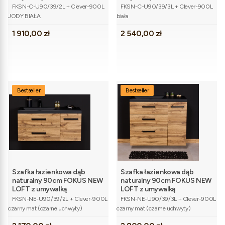
Kod produktu
Kod produktu
FKSN-C-U90/39/2L + Clever-900L
FKSN-C-U90/39/3L + Clever-900L
JODY BIAŁA
biała
Cena
Cena
1 910,00 zł
2 540,00 zł
Bestseller
Bestseller
Szafka łazienkowa dąb
Szafka łazienkowa dąb
naturalny 90cm FOKUS NEW
naturalny 90cm FOKUS NEW
LOFT z umywalką
LOFT z umywalką
Kod produktu
Kod produktu
FKSN-NE-U90/39/2L + Clever-900L
FKSN-NE-U90/39/3L + Clever-900L
czarny mat (czarne uchwyty)
czarny mat (czarne uchwyty)