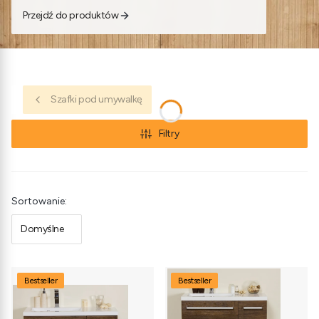
Przejdź do produktów
Szafki pod umywalkę
Filtry
Lista produktów
Sortowanie:
Domyślne
Bestseller
Bestseller