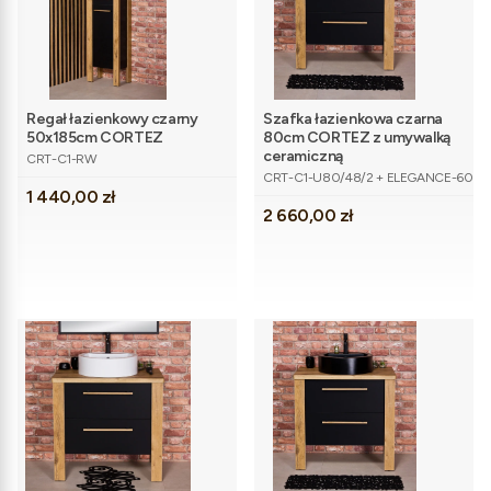
Regał łazienkowy czarny
Szafka łazienkowa czarna
50x185cm CORTEZ
80cm CORTEZ z umywalką
Kod produktu
ceramiczną
CRT-C1-RW
Kod produktu
CRT-C1-U80/48/2 + ELEGANCE-60
Cena
1 440,00 zł
Cena
2 660,00 zł