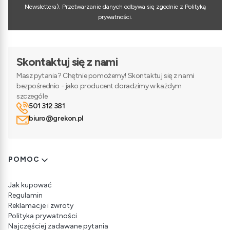
Newslettera). Przetwarzanie danych odbywa się zgodnie z Polityką
prywatności.
Skontaktuj się z nami
Masz pytania? Chętnie pomożemy! Skontaktuj się z nami
bezpośrednio - jako producent doradzimy w każdym
szczególe.
501 312 381
biuro@grekon.pl
Linki w stopce
POMOC
Jak kupować
Regulamin
Reklamacje i zwroty
Polityka prywatności
Najczęściej zadawane pytania