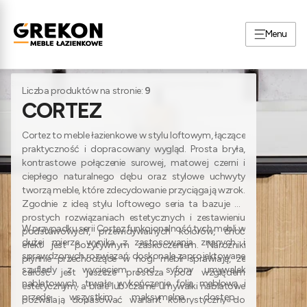
Menu
Strona główna
Meble łazienkowe
Kolekcje łazienkowe
Liczba produktów na stronie:
9
CORTEZ
Cortez to meble łazienkowe w stylu loftowym, łączące
praktyczność i dopracowany wygląd. Prosta bryła,
kontrastowe połączenie surowej, matowej czerni i
ciepłego naturalnego dębu oraz stylowe uchwyty
tworzą meble, które zdecydowanie przyciągają wzrok.
Zgodnie z ideą stylu loftowego seria ta bazuje na
prostych rozwiązaniach estetycznych i zestawieniu
W przypadku serii Cortez funkcjonalność tych mebli w
podstawowych, przewidywalnych kolorów, choć
dużej mierze wynika z zastosowania znanych i
efekt jest pozytywnym zaskoczeniem. Narożniki
sprawdzonych rozwiązań: doskonale zaprojektowane
płynnie przechodzące w nogi mebli sprawiają, że
szuflady z wycięciem pod syfony umywalek
całość jest jeszcze prostsza pod względem
nablatowych, trwałe wykończenie folią meblową i
estetycznym, a białe lub czarne umywalki nablatowe
przede wszystkim maksymalna dostępna
pozwalają dopasować wariant kolorystyczny do