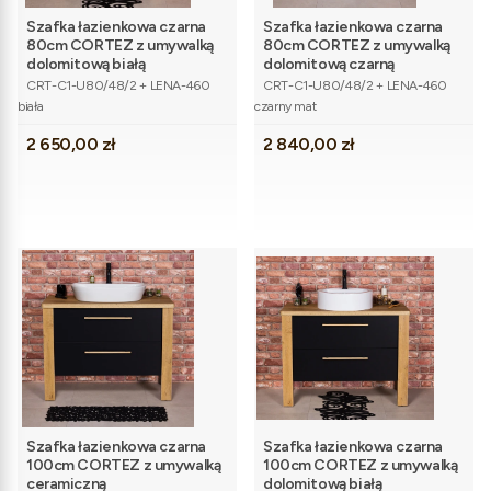
Szafka łazienkowa czarna
Szafka łazienkowa czarna
80cm CORTEZ z umywalką
80cm CORTEZ z umywalką
dolomitową białą
dolomitową czarną
Kod produktu
Kod produktu
CRT-C1-U80/48/2 + LENA-460
CRT-C1-U80/48/2 + LENA-460
biała
czarny mat
Cena
Cena
2 650,00 zł
2 840,00 zł
Szafka łazienkowa czarna
Szafka łazienkowa czarna
100cm CORTEZ z umywalką
100cm CORTEZ z umywalką
ceramiczną
dolomitową białą