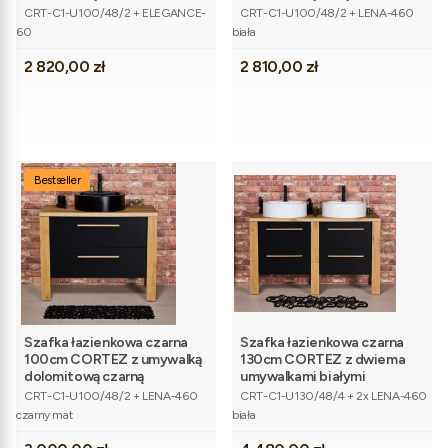
Kod produktu
Kod produktu
CRT-C1-U100/48/2 + ELEGANCE-
CRT-C1-U100/48/2 + LENA-460
60
biała
Cena
Cena
2 820,00 zł
2 810,00 zł
Bestseller
Szafka łazienkowa czarna
Szafka łazienkowa czarna
100cm CORTEZ z umywalką
130cm CORTEZ z dwiema
dolomitową czarną
umywalkami białymi
Kod produktu
Kod produktu
CRT-C1-U100/48/2 + LENA-460
CRT-C1-U130/48/4 + 2x LENA-460
czarny mat
biała