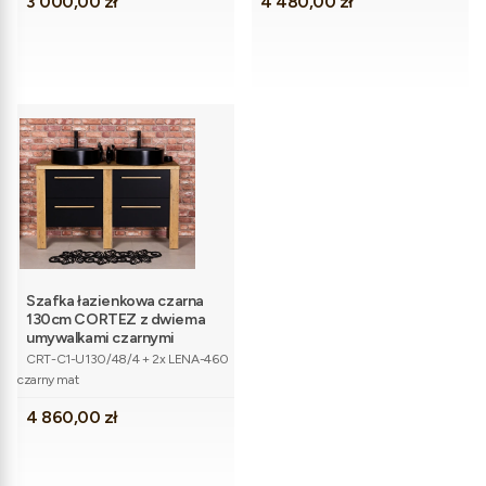
Cena
Cena
3 000,00 zł
4 480,00 zł
Szafka łazienkowa czarna
130cm CORTEZ z dwiema
umywalkami czarnymi
Kod produktu
CRT-C1-U130/48/4 + 2x LENA-460
czarny mat
Cena
4 860,00 zł