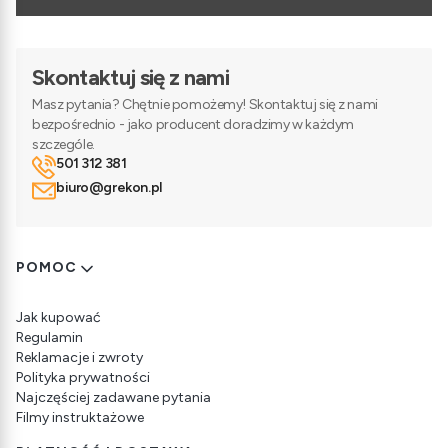
Skontaktuj się z nami
Masz pytania? Chętnie pomożemy! Skontaktuj się z nami
bezpośrednio - jako producent doradzimy w każdym
szczególe.
501 312 381
biuro@grekon.pl
Linki w stopce
POMOC
Jak kupować
Regulamin
Reklamacje i zwroty
Polityka prywatności
Najczęściej zadawane pytania
Filmy instruktażowe