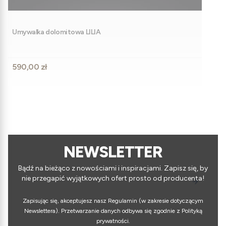
Umywalka dolomitowa LILIA
Cena
590,00 zł
NEWSLETTER
Bądź na bieżąco z nowościami i inspiracjami. Zapisz się, by
nie przegapić wyjątkowych ofert prosto od producenta!
Zapisując się, akceptujesz nasz Regulamin (w zakresie dotyczącym
Newslettera). Przetwarzanie danych odbywa się zgodnie z Polityką
prywatności.