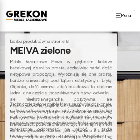
Menu
Strona główna
Meble łazienkowe
Kolekcje łazienkowe
MEIVA
Liczba produktów na stronie:
8
MEIVA zielone
Meble łazienkowe Meiva w głębokim kolorze
butelkowej zieleni to prosta, aczkolwiek nadal dość
nietypowa propozycja. Wyróżniają się one prostą,
bardzo uniwersalną pod kątem estetycznym bryłą.
Głęboka, dość ciemna zieleń butelkowa to obecnie
jedna z najczęściej poszukiwanych barw: odważna,
ale nieekstrawagancka, pozytywna, ale
Technicznie zielone meble Meiva są równie doskonałe,
nieprzerysowana, piękna, ale jednak nienarzucająca
co bardzo lubiane inne warianty kolorystyczne tej linii
się. Uznaliśmy, że w połączeniu z absolutnie klasyczną,
stylistycznej. To wciąż doskonałej jakości materiały,
maksymalnie prostą byłą o wyraźnie zarysowanych
niezwykle precyzyjne wykończenie, które gwarantuje
krawędziach, pozwoli ona stworzyć świetną linię mebli
zwiększoną odporność na wilgoć, a także
do każdej łazienki. Całość jest wykonana z bardzo
niezniszczalne zawiasy z cichym domykaniem i
trwałej i odpornej płyty meblowej pokrytej specjalną,