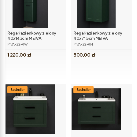
Regał łazienkowy zielony
Regał łazienkowy zielony
40x143cm MEIVA
40x71,5cm MEIVA
Kod produktu
Kod produktu
MVA-Z2-RW
MVA-Z2-RN
Cena
Cena
1 220,00 zł
800,00 zł
Bestseller
Bestseller