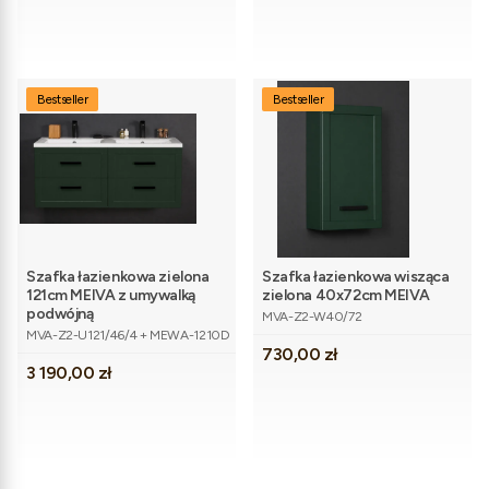
Bestseller
Bestseller
Szafka łazienkowa zielona
Szafka łazienkowa wisząca
121cm MEIVA z umywalką
zielona 40x72cm MEIVA
Kod produktu
podwójną
MVA-Z2-W40/72
Kod produktu
MVA-Z2-U121/46/4 + MEWA-1210D
Cena
730,00 zł
Cena
3 190,00 zł