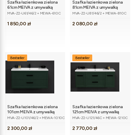
Szafka łazienkowa zielona
Szafka łazienkowa zielona
61cm MEIVA z umywalką
81cm MEIVA z umywalką
Kod produktu
Kod produktu
MVA-Z2-U61/46/2 + MEWA-610C
MVA-Z2-U81/46/2 + MEWA-810C
Cena
Cena
1 850,00 zł
2 080,00 zł
Bestseller
Bestseller
Szafka łazienkowa zielona
Szafka łazienkowa zielona
101cm MEIVA z umywalką
121cm MEIVA z umywalką
Kod produktu
Kod produktu
MVA-Z2-U101/46/2 + MEWA-1010C
MVA-Z2-U121/46C + MEWA-1210C
Cena
Cena
2 300,00 zł
2 770,00 zł