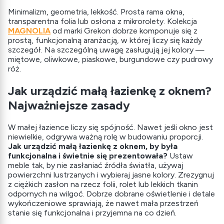
Minimalizm, geometria, lekkość. Prosta rama okna,
transparentna folia lub osłona z mikrorolety. Kolekcja
MAGNOLIA
od marki Grekon dobrze komponuje się z
prostą, funkcjonalną aranżacją, w której liczy się każdy
szczegół. Na szczególną uwagę zasługują jej kolory —
miętowe, oliwkowe, piaskowe, burgundowe czy pudrowy
róż.
Jak urządzić małą łazienkę z oknem?
Najważniejsze zasady
W małej łazience liczy się spójność. Nawet jeśli okno jest
niewielkie, odgrywa ważną rolę w budowaniu proporcji.
Jak urządzić małą łazienkę z oknem, by była
funkcjonalna i świetnie się prezentowała?
Ustaw
meble tak, by nie zasłaniać źródła światła, używaj
powierzchni lustrzanych i wybieraj jasne kolory. Zrezygnuj
z ciężkich zasłon na rzecz folii, rolet lub lekkich tkanin
odpornych na wilgoć. Dobrze dobrane oświetlenie i detale
wykończeniowe sprawiają, że nawet mała przestrzeń
stanie się funkcjonalna i przyjemna na co dzień.