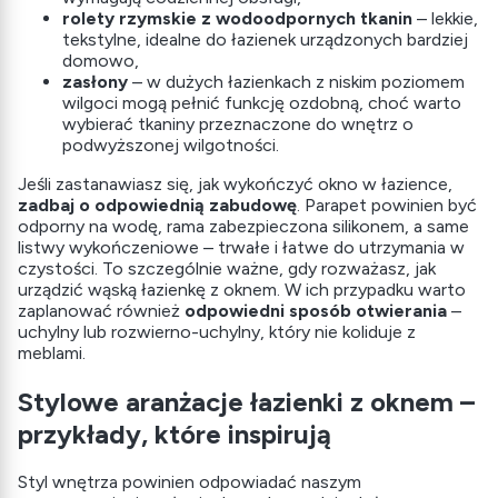
rolety rzymskie z wodoodpornych tkanin
– lekkie,
tekstylne, idealne do łazienek urządzonych bardziej
domowo,
zasłony
– w dużych łazienkach z niskim poziomem
wilgoci mogą pełnić funkcję ozdobną, choć warto
wybierać tkaniny przeznaczone do wnętrz o
podwyższonej wilgotności.
Jeśli zastanawiasz się, jak wykończyć okno w łazience,
zadbaj o odpowiednią zabudowę
. Parapet powinien być
odporny na wodę, rama zabezpieczona silikonem, a same
listwy wykończeniowe – trwałe i łatwe do utrzymania w
czystości. To szczególnie ważne, gdy rozważasz, jak
urządzić wąską łazienkę z oknem. W ich przypadku warto
zaplanować również
odpowiedni sposób otwierania
–
uchylny lub rozwierno-uchylny, który nie koliduje z
meblami.
Stylowe aranżacje łazienki z oknem –
przykłady, które inspirują
Styl wnętrza powinien odpowiadać naszym