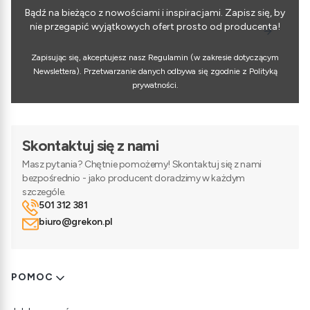
Bądź na bieżąco z nowościami i inspiracjami. Zapisz się, by
nie przegapić wyjątkowych ofert prosto od producenta!
Zapisując się, akceptujesz nasz Regulamin (w zakresie dotyczącym
Newslettera). Przetwarzanie danych odbywa się zgodnie z Polityką
prywatności.
Skontaktuj się z nami
Masz pytania? Chętnie pomożemy! Skontaktuj się z nami
bezpośrednio - jako producent doradzimy w każdym
szczególe.
501 312 381
biuro@grekon.pl
Linki w stopce
POMOC