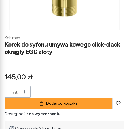
Kohlman
Korek do syfonu umywalkowego click-clack
okrągły EGD złoty
Cena
145,00 zł
szt.
Dodaj do koszyka
Dostępność:
na wyczerpaniu
Czas wysyłki:
24 godziny