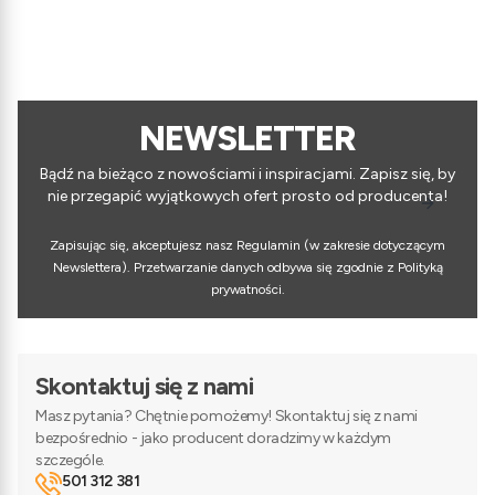
NEWSLETTER
Bądź na bieżąco z nowościami i inspiracjami. Zapisz się, by
nie przegapić wyjątkowych ofert prosto od producenta!
Zapisując się, akceptujesz nasz Regulamin (w zakresie dotyczącym
Newslettera). Przetwarzanie danych odbywa się zgodnie z Polityką
prywatności.
Skontaktuj się z nami
Masz pytania? Chętnie pomożemy! Skontaktuj się z nami
bezpośrednio - jako producent doradzimy w każdym
szczególe.
501 312 381