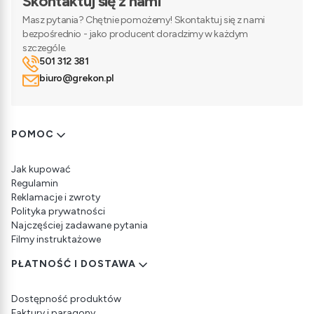
Skontaktuj się z nami
Masz pytania? Chętnie pomożemy! Skontaktuj się z nami
bezpośrednio - jako producent doradzimy w każdym
szczególe.
501 312 381
biuro@grekon.pl
Linki w stopce
POMOC
Jak kupować
Regulamin
Reklamacje i zwroty
Polityka prywatności
Najczęściej zadawane pytania
Filmy instruktażowe
PŁATNOŚĆ I DOSTAWA
Dostępność produktów
Faktury i paragony