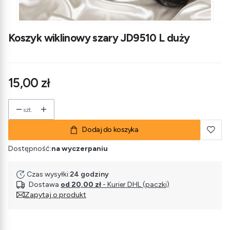
Koszyk wiklinowy szary JD9510 L duży
Cena
15,00 zł
szt.
Dodaj do koszyka
Dostępność:
na wyczerpaniu
Czas wysyłki:
24 godziny
Dostawa
od 20,00 zł
- Kurier DHL (paczki)
Zapytaj o produkt