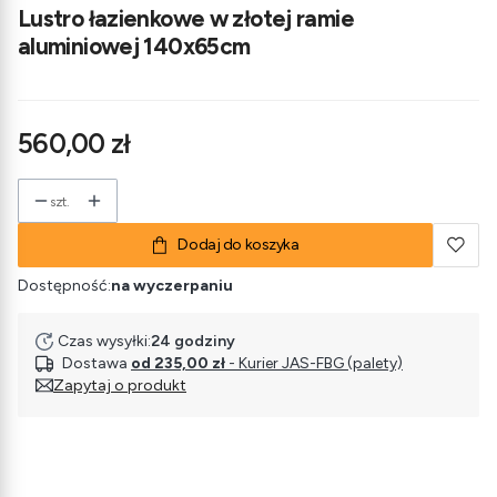
Lustro łazienkowe w złotej ramie
aluminiowej 140x65cm
Cena
560,00 zł
szt.
Dodaj do koszyka
Dostępność:
na wyczerpaniu
Czas wysyłki:
24 godziny
Dostawa
od 235,00 zł
- Kurier JAS-FBG (palety)
Zapytaj o produkt