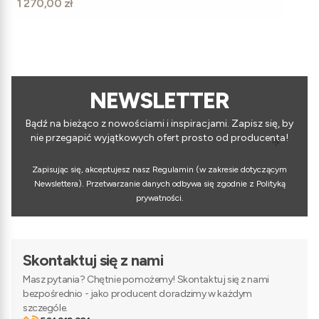
Cena
1 270,00 zł
NEWSLETTER
Bądź na bieżąco z nowościami i inspiracjami. Zapisz się, by
nie przegapić wyjątkowych ofert prosto od producenta!
Zapisując się, akceptujesz nasz Regulamin (w zakresie dotyczącym
Newslettera). Przetwarzanie danych odbywa się zgodnie z Polityką
prywatności.
Skontaktuj się z nami
Masz pytania? Chętnie pomożemy! Skontaktuj się z nami
bezpośrednio - jako producent doradzimy w każdym
szczególe.