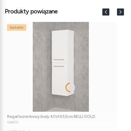
Produkty powiązane
Bestseller
Regał łazienkowy biały 40x143,5cm BELLI GOLD
PRODUCENT
GANTE