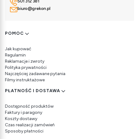
501 312 381
biuro@grekon.pl
Linki w stopce
POMOC
Jak kupować
Regulamin
Reklamacje i zwroty
Polityka prywatności
Najczęściej zadawane pytania
Filmy instruktażowe
PŁATNOŚĆ I DOSTAWA
Dostępność produktów
Faktury i paragony
Koszty dostawy
Czas realizacji zamówień
Sposoby płatności