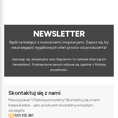
NEWSLETTER
Bądź na bieżąco z nowościami i inspiracjami. Zapisz się, by
nie przegapić wyjątkowych ofert prosto od producenta!
Zapisując się, akceptujesz nasz Regulamin (w zakresie dotyczącym
Newslettera). Przetwarzanie danych odbywa się zgodnie z Polityką
prywatności.
Skontaktuj się z nami
Masz pytania? Chętnie pomożemy! Skontaktuj się z nami
bezpośrednio - jako producent doradzimy w każdym
szczególe.
501 312 381