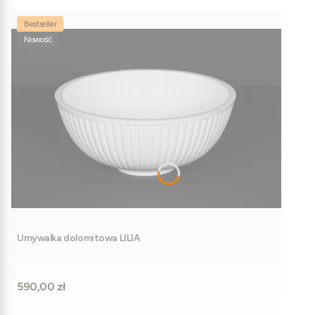
Bestseller
Nowość
Umywalka dolomitowa LILIA
Cena
590,00 zł