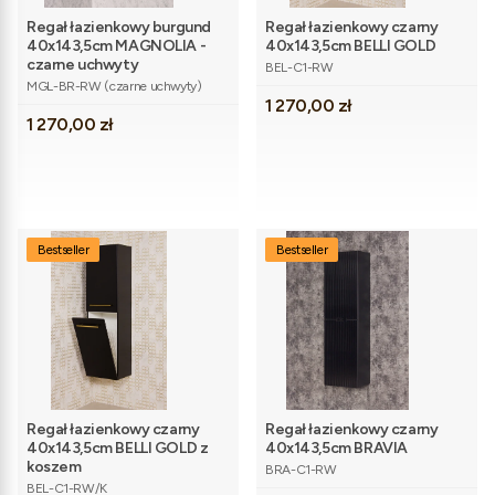
Regał łazienkowy burgund
Regał łazienkowy czarny
40x143,5cm MAGNOLIA -
40x143,5cm BELLI GOLD
Kod produktu
czarne uchwyty
BEL-C1-RW
Kod produktu
MGL-BR-RW (czarne uchwyty)
Cena
1 270,00 zł
Cena
1 270,00 zł
Bestseller
Bestseller
Regał łazienkowy czarny
Regał łazienkowy czarny
40x143,5cm BELLI GOLD z
40x143,5cm BRAVIA
Kod produktu
koszem
BRA-C1-RW
Kod produktu
BEL-C1-RW/K