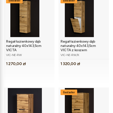
Bestseller
Bestseller
Regał łazienkowy dąb
Regał łazienkowy dąb
naturalny 40x143,5cm
naturalny 40x143,5cm
VICTA
VICTA z koszem
Kod produktu
Kod produktu
VIC-NE-RW
VIC-NE-RW/K
Cena
Cena
1 270,00 zł
1 320,00 zł
Bestseller