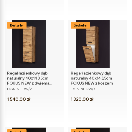
Bestseller
Bestseller
Regał łazienkowy dąb
Regał łazienkowy dąb
naturalny 40x143,5cm
naturalny 40x143,5cm
FOKUS NEW z dwiema
FOKUS NEW z koszem
Kod produktu
Kod produktu
szufladami
FKSN-NE-RW/2
FKSN-NE-RW/K
Cena
Cena
1 540,00 zł
1 320,00 zł