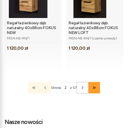
Regał łazienkowy dąb
Regał łazienkowy dąb
naturalny 40x88cm FOKUS
naturalny 40x88cm FOKUS
NEW
NEW LOFT
Kod produktu
Kod produktu
FKSN-NE-RN/1
FKSN-NE-RN/1 (czarne uchwyty)
Cena
Cena
1 120,00 zł
1 120,00 zł
Strona
z 57
Wróć do pierwszej strony z produktami
Przejdź do ostatnie
Nasze nowości