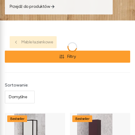
Przejdź do produktów
Meble łazienkowe
Filtry
Lista produktów
Sortowanie:
Domyślne
Bestseller
Bestseller