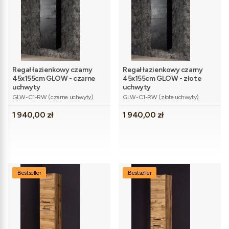
Regał łazienkowy czarny
Regał łazienkowy czarny
45x155cm GLOW - czarne
45x155cm GLOW - złote
uchwyty
uchwyty
Kod produktu
Kod produktu
GLW-C1-RW (czarne uchwyty)
GLW-C1-RW (złote uchwyty)
Cena
Cena
1 940,00 zł
1 940,00 zł
Bestseller
Bestseller