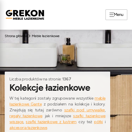
Menu
Strona główna
Meble łazienkowe
Liczba produktów na stronie:
1367
Kolekcje łazienkowe
W tej kategorii zostały zgrupowane wszystkie
meble
łazienkowe Gante
z podziałem na kolekcje i kolory.
Znajdują się tutaj zarówno
szafki pod umywalkę
,
regały łazienkowe
jak i mniejsze
szafki łazienkowe
wiszące
,
szafki łazienkowe z lustrem
czy też
półki
i
akcesoria łazienkowe
.