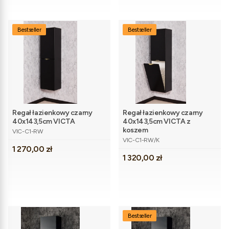
Bestseller
Bestseller
Regał łazienkowy czarny
Regał łazienkowy czarny
40x143,5cm VICTA
40x143,5cm VICTA z
Kod produktu
koszem
VIC-C1-RW
Kod produktu
VIC-C1-RW/K
Cena
1 270,00 zł
Cena
1 320,00 zł
Bestseller