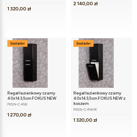
Cena
2 140,00 zł
Cena
1 320,00 zł
Bestseller
Bestseller
Regał łazienkowy czarny
Regał łazienkowy czarny
40x143,5cm FOKUS NEW
40x143,5cm FOKUS NEW z
Kod produktu
koszem
FKSN-C-RW
Kod produktu
FKSN-C-RW/K
Cena
1 270,00 zł
Cena
1 320,00 zł