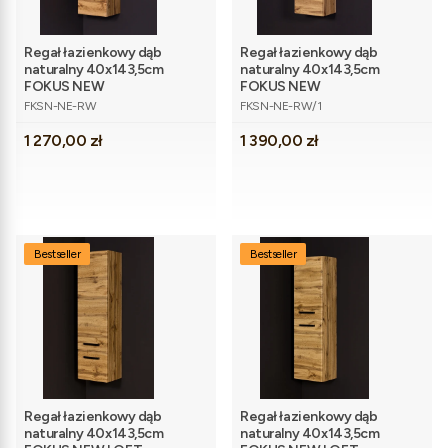
Regał łazienkowy dąb
Regał łazienkowy dąb
naturalny 40x143,5cm
naturalny 40x143,5cm
FOKUS NEW
FOKUS NEW
Kod produktu
Kod produktu
FKSN-NE-RW
FKSN-NE-RW/1
Cena
Cena
1 270,00 zł
1 390,00 zł
Bestseller
Bestseller
Regał łazienkowy dąb
Regał łazienkowy dąb
naturalny 40x143,5cm
naturalny 40x143,5cm