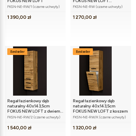
FOKUS NEW LOFT
FOKUS NEW LOFT
Kod produktu
Kod produktu
dwudrzwiowy
FKSN-NE-RW/1 (czarne uchwyty)
FKSN-NE-RW (czarne uchwyty)
Cena
Cena
1 390,00 zł
1 270,00 zł
Bestseller
Bestseller
Regał łazienkowy dąb
Regał łazienkowy dąb
naturalny 40x143,5cm
naturalny 40x143,5cm
FOKUS NEW LOFT z dwiema
FOKUS NEW LOFT z koszem
Kod produktu
Kod produktu
szufladami
FKSN-NE-RW/2 (czarne uchwyty)
FKSN-NE-RW/K (czarne uchwyty)
Cena
Cena
1 540,00 zł
1 320,00 zł