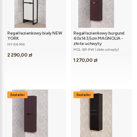
Regał łazienkowy biały NEW
Regał łazienkowy burgund
YORK
40x143,5cm MAGNOLIA -
Kod produktu
złote uchwyty
NY-B6-RW
Kod produktu
MGL-BR-RW (złote uchwyty)
Cena
2 290,00 zł
Cena
1 270,00 zł
Bestseller
Bestseller