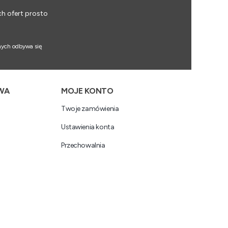
ch ofert prosto
nych odbywa się
WA
MOJE KONTO
Twoje zamówienia
Ustawienia konta
Przechowalnia