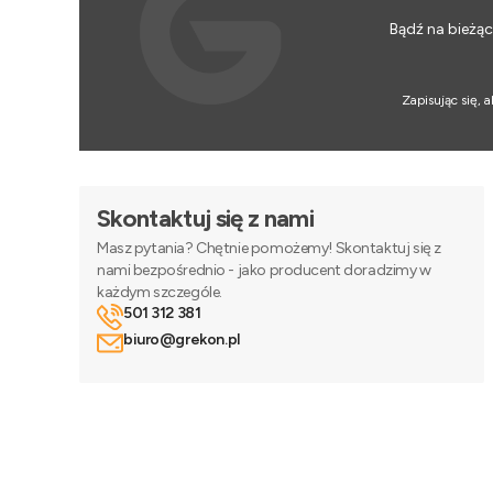
Bądź na bieżąc
Zapisując się,
Skontaktuj się z nami
Masz pytania? Chętnie pomożemy! Skontaktuj się z
nami bezpośrednio - jako producent doradzimy w
każdym szczególe.
501 312 381
biuro@grekon.pl