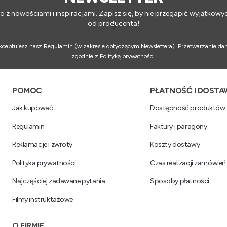
o z nowościami i inspiracjami. Zapisz się, by nie przegapić wyjątkowy
od producenta!
 akceptujesz nasz Regulamin (w zakresie dotyczącym Newslettera). Przetwarzanie da
zgodnie z Polityką prywatności.
Linki w stopce
POMOC
PŁATNOŚĆ I DOSTA
Jak kupować
Dostępność produktów
Regulamin
Faktury i paragony
Reklamacje i zwroty
Koszty dostawy
Polityka prywatności
Czas realizacji zamówień
Najczęściej zadawane pytania
Sposoby płatności
Filmy instruktażowe
O FIRMIE