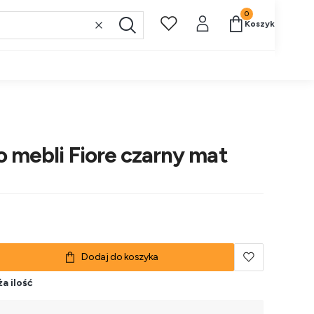
Produkty w koszy
Koszyk
Wyczyść
Szukaj
 mebli Fiore czarny mat
Dodaj do koszyka
a ilość