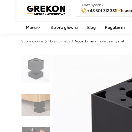
Masz pytanie?
+48 501 312 381
biuro
Menu
Strona główna
Blog
Regulamin
Strona główna
Nogi do mebli
Noga do mebli Fiore czarny mat