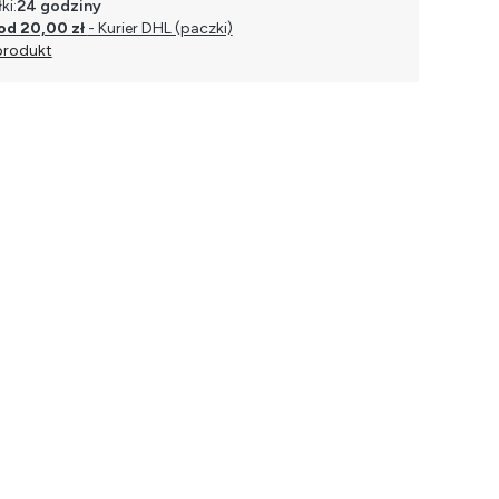
ki:
24 godziny
od 20,00 zł
- Kurier DHL (paczki)
produkt