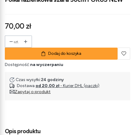
Cena
70,00 zł
szt.
Dodaj do koszyka
Dostępność:
na wyczerpaniu
Czas wysyłki:
24 godziny
Dostawa
od 20,00 zł
- Kurier DHL (paczki)
Zapytaj o produkt
Opis produktu