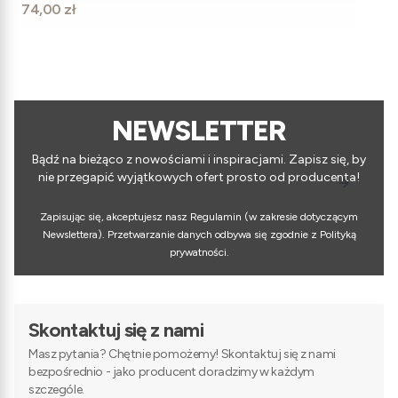
Cena
74,00 zł
NEWSLETTER
Bądź na bieżąco z nowościami i inspiracjami. Zapisz się, by
nie przegapić wyjątkowych ofert prosto od producenta!
Zapisując się, akceptujesz nasz Regulamin (w zakresie dotyczącym
Newslettera). Przetwarzanie danych odbywa się zgodnie z Polityką
prywatności.
Skontaktuj się z nami
Masz pytania? Chętnie pomożemy! Skontaktuj się z nami
bezpośrednio - jako producent doradzimy w każdym
szczególe.