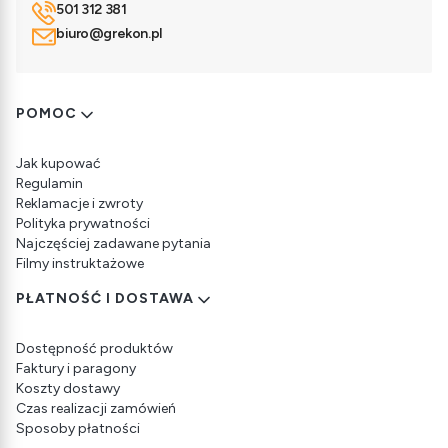
501 312 381
biuro@grekon.pl
Linki w stopce
POMOC
Jak kupować
Regulamin
Reklamacje i zwroty
Polityka prywatności
Najczęściej zadawane pytania
Filmy instruktażowe
PŁATNOŚĆ I DOSTAWA
Dostępność produktów
Faktury i paragony
Koszty dostawy
Czas realizacji zamówień
Sposoby płatności