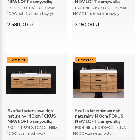
NEW LOFT z umywalką
NEW LOFT z umywalką
Kod produktu
Kod produktu
FKSN-NE-U140/39C + Clever-
FKSN-NE-U140/39/C3 + Clever-
1400C biała (czarne uchwyty)
1400C biała (czarne uchwyty)
Cena
Cena
2 580,00 zł
3 150,00 zł
Bestseller
Bestseller
Szafka łazienkowa dąb
Szafka łazienkowa dąb
naturalny 140cm FOKUS
naturalny 140cm FOKUS
NEW LOFT z umywalką
NEW LOFT z umywalką
Kod produktu
Kod produktu
FKSN-NE-U140/50/C2 + NELA-
FKSN-NE-U140/50/C3 + NELA-
1400C (czarne uchwyty)
1400C (czarne uchwyty)