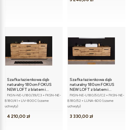
Szafka łazienkowa dąb
Szafka łazienkowa dąb
naturalny 180cm FOKUS
naturalny 180cm FOKUS
NEW LOFT z blatem i
NEW LOFT z blatem i
Kod produktu
Kod produktu
umywalką
umywalką
FKSN-NE-U180/39/C3 + FKSN-NE-
FKSN-NE-U180/50/C2 + FKSN-NE-
B180/41 + LIV-800C (czarne
B180/52 + LUNA-600 (czarne
uchwyty)
uchwyty)
Cena
Cena
4 210,00 zł
3 330,00 zł