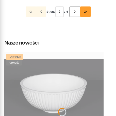
Strona
z 61
Wróć do pierwszej strony z produktami
Przejdź do ostatnie
Nasze nowości
Bestseller
Nowość