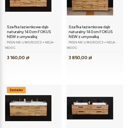
Szafka łazienkowa dąb
Szafka łazienkowa dąb
naturalny 140cm FOKUS
naturalny 140cm FOKUS
NEW z umywalką
NEW z umywalką
Kod produktu
Kod produktu
FKSN-NE-U140/50/C2 + NELA-
FKSN-NE-U140/50/C3 + NELA-
1400C
1400C
Cena
Cena
3 160,00 zł
3 850,00 zł
Bestseller