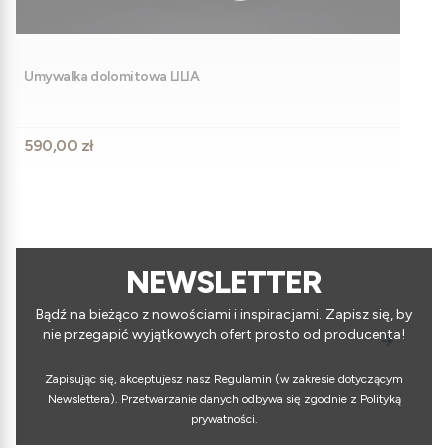
Umywalka dolomitowa LILIA
Cena
590,00 zł
NEWSLETTER
Bądź na bieżąco z nowościami i inspiracjami. Zapisz się, by
nie przegapić wyjątkowych ofert prosto od producenta!
Zapisując się, akceptujesz nasz Regulamin (w zakresie dotyczącym
Newslettera). Przetwarzanie danych odbywa się zgodnie z Polityką
prywatności.