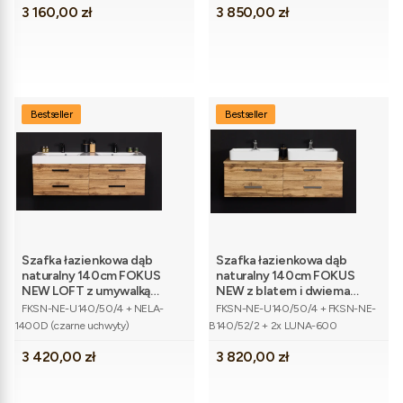
Cena
Cena
3 160,00 zł
3 850,00 zł
Bestseller
Bestseller
Szafka łazienkowa dąb
Szafka łazienkowa dąb
naturalny 140cm FOKUS
naturalny 140cm FOKUS
NEW LOFT z umywalką
NEW z blatem i dwiema
Kod produktu
Kod produktu
podwójną
umywalkami
FKSN-NE-U140/50/4 + NELA-
FKSN-NE-U140/50/4 + FKSN-NE-
1400D (czarne uchwyty)
B140/52/2 + 2x LUNA-600
Cena
Cena
3 420,00 zł
3 820,00 zł