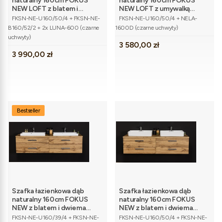
naturalny 160cm FOKUS
naturalny 160cm FOKUS
NEW LOFT z blatem i
NEW LOFT z umywalką
Kod produktu
Kod produktu
dwiema umywalkami
podwójną
FKSN-NE-U160/50/4 + FKSN-NE-
FKSN-NE-U160/50/4 + NELA-
B160/52/2 + 2x LUNA-600 (czarne
1600D (czarne uchwyty)
uchwyty)
Cena
3 580,00 zł
Cena
3 990,00 zł
Bestseller
Szafka łazienkowa dąb
Szafka łazienkowa dąb
naturalny 160cm FOKUS
naturalny 160cm FOKUS
NEW z blatem i dwiema
NEW z blatem i dwiema
Kod produktu
Kod produktu
umywalkami
umywalkami
FKSN-NE-U160/39/4 + FKSN-NE-
FKSN-NE-U160/50/4 + FKSN-NE-