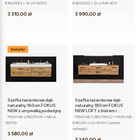
B160/41/2 + 2x LIV-600C
B160/52/2 + 2x LUNA-600
Cena
Cena
3 310,00 zł
3 990,00 zł
Bestseller
Szafka łazienkowa dąb
Szafka łazienkowa dąb
naturalny 160cm FOKUS
naturalny 180cm FOKUS
NEW z umywalką podwójną
NEW LOFT z blatem i
Kod produktu
Kod produktu
umywalką
FKSN-NE-U160/50/4 + NELA-
FKSN-NE-U180/39/C2 + FKSN-NE-
1600D
B180/41 + LIV-800C (czarne
uchwyty)
Cena
3 580,00 zł
Cena
3 240,00 zł