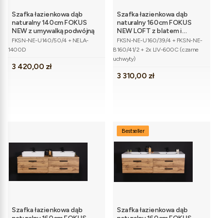
Szafka łazienkowa dąb
Szafka łazienkowa dąb
naturalny 140cm FOKUS
naturalny 160cm FOKUS
NEW z umywalką podwójną
NEW LOFT z blatem i
Kod produktu
Kod produktu
dwiema umywalkami
FKSN-NE-U140/50/4 + NELA-
FKSN-NE-U160/39/4 + FKSN-NE-
1400D
B160/41/2 + 2x LIV-600C (czarne
uchwyty)
Cena
3 420,00 zł
Cena
3 310,00 zł
Bestseller
Szafka łazienkowa dąb
Szafka łazienkowa dąb