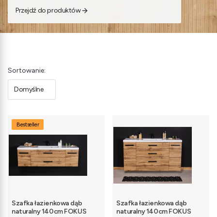
Przejdź do produktów
Lista produktów
Sortowanie:
Domyślne
Bestseller
Szafka łazienkowa dąb
Szafka łazienkowa dąb
naturalny 140cm FOKUS
naturalny 140cm FOKUS