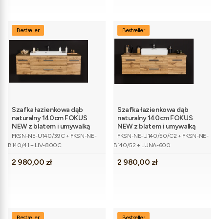
Bestseller
Bestseller
Szafka łazienkowa dąb
Szafka łazienkowa dąb
naturalny 140cm FOKUS
naturalny 140cm FOKUS
NEW z blatem i umywalką
NEW z blatem i umywalką
Kod produktu
Kod produktu
FKSN-NE-U140/39C + FKSN-NE-
FKSN-NE-U140/50/C2 + FKSN-NE-
B140/41 + LIV-800C
B140/52 + LUNA-600
Cena
Cena
2 980,00 zł
2 980,00 zł
Bestseller
Bestseller