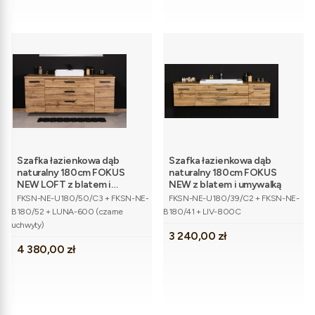
Szafka łazienkowa dąb
Szafka łazienkowa dąb
naturalny 180cm FOKUS
naturalny 180cm FOKUS
NEW LOFT z blatem i
NEW z blatem i umywalką
Kod produktu
Kod produktu
umywalką
FKSN-NE-U180/50/C3 + FKSN-NE-
FKSN-NE-U180/39/C2 + FKSN-NE-
B180/52 + LUNA-600 (czarne
B180/41 + LIV-800C
uchwyty)
Cena
3 240,00 zł
Cena
4 380,00 zł