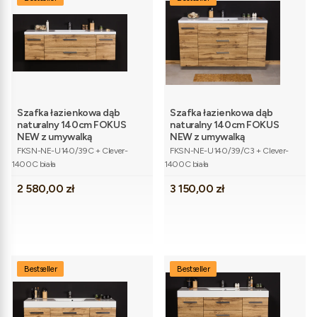
Szafka łazienkowa dąb
Szafka łazienkowa dąb
naturalny 140cm FOKUS
naturalny 140cm FOKUS
NEW z umywalką
NEW z umywalką
Kod produktu
Kod produktu
FKSN-NE-U140/39C + Clever-
FKSN-NE-U140/39/C3 + Clever-
1400C biała
1400C biała
Cena
Cena
2 580,00 zł
3 150,00 zł
Bestseller
Bestseller