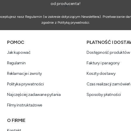
od producenta!
 akceptujesz nasz Regulamin (w zakresie dotyczącym Newslettera). Przetwarzanie da
zgodnie z Polityką prywatności.
Linki w stopce
POMOC
PŁATNOŚĆ I DOSTA
Jak kupować
Dostępność produktów
Regulamin
Faktury i paragony
Reklamacje i zwroty
Koszty dostawy
Polityka prywatności
Czas realizacji zamówień
Najczęściej zadawane pytania
Sposoby płatności
Filmy instruktażowe
O FIRMIE
Kontakt