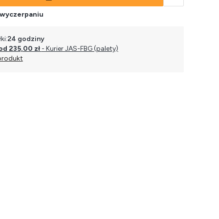
 wyczerpaniu
ki:
24 godziny
od 235,00 zł
- Kurier JAS-FBG (palety)
produkt