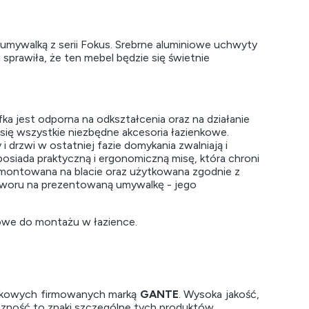
umywalką z serii Fokus. Srebrne aluminiowe uchwyty
sprawiła, że ten mebel będzie się świetnie
 jest odporna na odkształcenia oraz na działanie
 się wszystkie niezbędne akcesoria łazienkowe.
rzwi w ostatniej fazie domykania zwalniają i
posiada praktyczną i ergonomiczną misę, która chroni
amontowana na blacie oraz użytkowana zgodnie z
 otworu na prezentowaną umywalkę - jego
owe do montażu w łazience.
enkowych firmowanych marką
GANTE
. Wysoka jakość,
czność to znaki szczególne tych produktów.