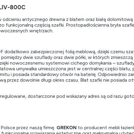
 LIV-800C
w odcieniu antycznego drewna z blatem oraz białą dolomitową 
funkcjonalną częścią szafki. Prostopadłościenna bryła szafki 
 nowoczesnych wnętrzach.
 dodatkowo zabezpieczonej folią meblową, dzięki czemu szafka
t pomiędzy dwie szuflady oraz dwie półki, w których zmieszczą
ięki nowoczesnemu systemowi cichego domykania – szuflady i d
ablatowa umywalka umieszczona jest w centralnej części blatu, 
omitu i posiada standardowy otwór na baterię. Odpowiednio z
wą przez dowolnie długi okres czasu. Blat szafki nie posiada
wyregulowane, dostarczone pod wskazany adres są od razu got
olsce przez naszą firmę.
GREKON
to producent mebli łazi
i funkcjonalne rozwiązania estetyczne oraz maksymalna użyte