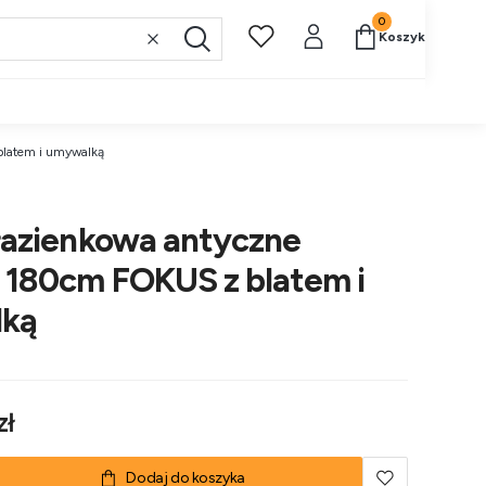
Produkty w koszy
Koszyk
Wyczyść
Szukaj
latem i umywalką
łazienkowa antyczne
 180cm FOKUS z blatem i
ką
zł
Dodaj do koszyka