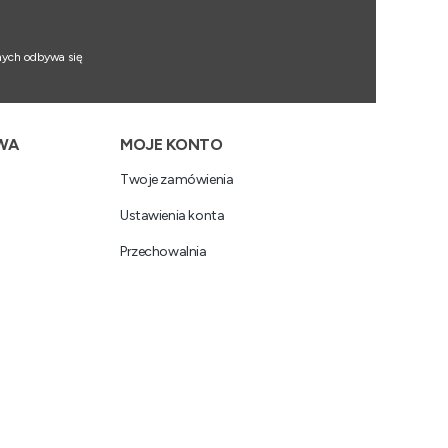
nych odbywa się
WA
MOJE KONTO
Twoje zamówienia
Ustawienia konta
Przechowalnia