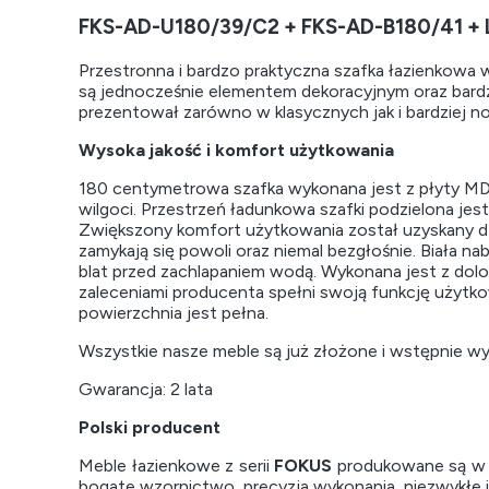
FKS-AD-U180/39/C2 + FKS-AD-B180/41 +
Przestronna i bardzo praktyczna szafka łazienkowa 
są jednocześnie elementem dekoracyjnym oraz bardzo 
prezentował zarówno w klasycznych jak i bardziej
Wysoka jakość i komfort użytkowania
180 centymetrowa szafka wykonana jest z płyty MDF
wilgoci. Przestrzeń ładunkowa szafki podzielona jes
Zwiększony komfort użytkowania został uzyskany dz
zamykają się powoli oraz niemal bezgłośnie. Biała n
blat przed zachlapaniem wodą. Wykonana jest z dol
zaleceniami producenta spełni swoją funkcję użytko
powierzchnia jest pełna.
Wszystkie nasze meble są już złożone i wstępnie 
Gwarancja: 2 lata
Polski producent
Meble łazienkowe z serii
FOKUS
produkowane są w P
bogate wzornictwo, precyzja wykonania, niezwykłe 