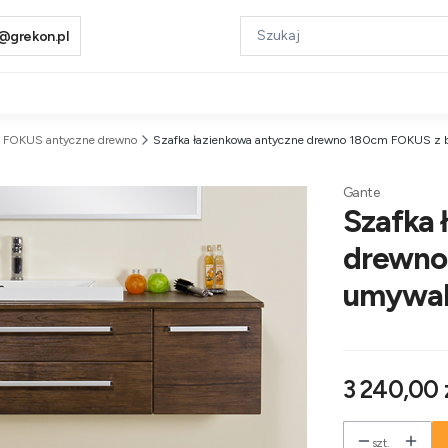
@grekon.pl
FOKUS antyczne drewno
Szafka łazienkowa antyczne drewno 180cm FOKUS z b
Gante
Szafka 
drewno
umywal
Cena
3 240,00 
szt.