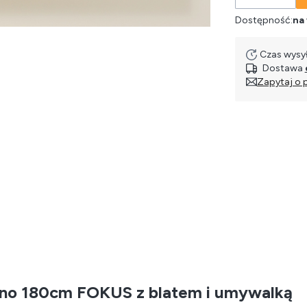
Dostępność:
na
Czas wysył
Dostawa
Zapytaj o 
wno 180cm FOKUS z blatem i umywalką