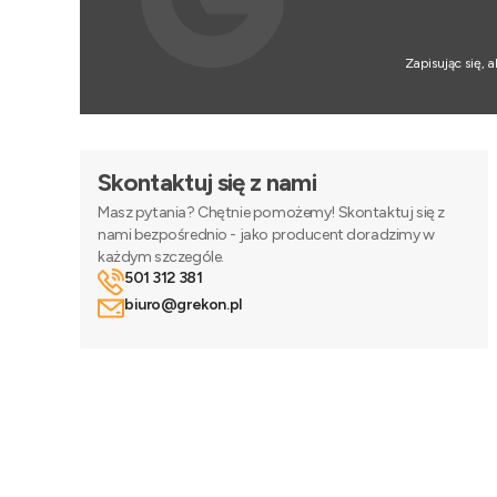
Zapisując się,
Skontaktuj się z nami
Masz pytania? Chętnie pomożemy! Skontaktuj się z
nami bezpośrednio - jako producent doradzimy w
każdym szczególe.
501 312 381
biuro@grekon.pl