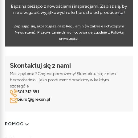
Bądź na bieżąco z nowościami i inspiracjami. Zapisz się, by
nie przegapić wyjątkowych ofert prosto od producenta!
Zapisując się, akceptujesz nasz Regulamin (w zakresie dotyczącym
Newslettera). Przetwarzanie danych odbywa się zgodnie z Polityką
prywatności.
Skontaktuj się z nami
Masz pytania? Chętnie pomożemy! Skontaktuj się z nami
bezpośrednio - jako producent doradzimy w każdym
szczególe.
501 312 381
biuro@grekon.pl
Linki w stopce
POMOC