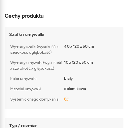
Cechy produktu
Szafki i umywalki
40 x 120 x 50 cm
Wymiary szafki (wysokość x
szerokość x głębokość)
10 x 120 x 50 cm
Wymiary umywalki (wysokość
x szerokość x głębokość)
biały
Kolor umywalki
dolomitowa
Materiał umywalki
tak
System cichego domykania
Typ / rozmiar