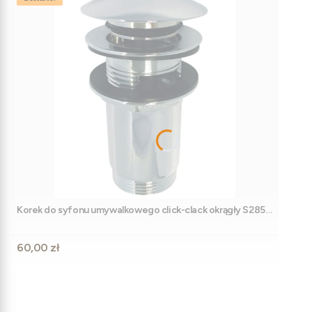
Korek do syfonu umywalkowego click-clack okrągły S285-
B
Cena
60,00 zł