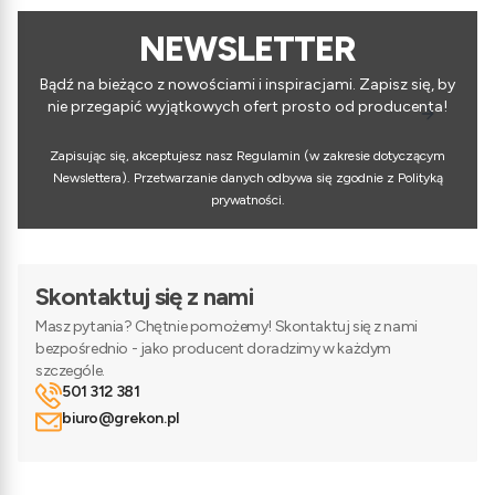
NEWSLETTER
Bądź na bieżąco z nowościami i inspiracjami. Zapisz się, by
nie przegapić wyjątkowych ofert prosto od producenta!
Zapisując się, akceptujesz nasz Regulamin (w zakresie dotyczącym
Newslettera). Przetwarzanie danych odbywa się zgodnie z Polityką
prywatności.
Skontaktuj się z nami
Masz pytania? Chętnie pomożemy! Skontaktuj się z nami
bezpośrednio - jako producent doradzimy w każdym
szczególe.
501 312 381
biuro@grekon.pl