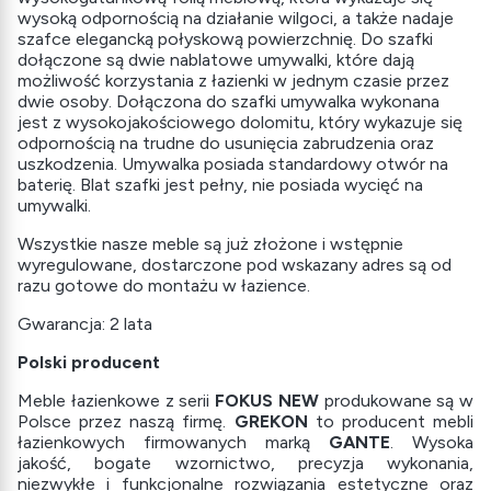
wysoką odpornością na działanie wilgoci, a także nadaje
szafce elegancką połyskową powierzchnię. Do szafki
dołączone są dwie nablatowe umywalki, które dają
możliwość korzystania z łazienki w jednym czasie przez
dwie osoby. Dołączona do szafki umywalka wykonana
jest z wysokojakościowego dolomitu, który wykazuje się
odpornością na trudne do usunięcia zabrudzenia oraz
uszkodzenia. Umywalka posiada standardowy otwór na
baterię. Blat szafki jest pełny, nie posiada wycięć na
umywalki.
Wszystkie nasze meble są już złożone i wstępnie
wyregulowane, dostarczone pod wskazany adres są od
razu gotowe do montażu w łazience.
Gwarancja: 2 lata
Polski producent
Meble łazienkowe z serii
FOKUS NEW
produkowane są w
Polsce przez naszą firmę.
GREKON
to producent mebli
łazienkowych firmowanych marką
GANTE
. Wysoka
jakość, bogate wzornictwo, precyzja wykonania,
niezwykłe i funkcjonalne rozwiązania estetyczne oraz