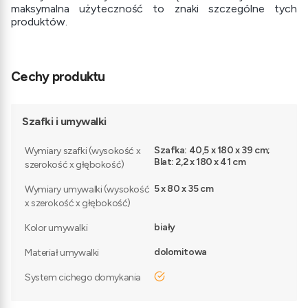
maksymalna użyteczność to znaki szczególne tych
produktów.
Cechy produktu
Szafki i umywalki
Szafka: 40,5 x 180 x 39 cm;
Wymiary szafki (wysokość x
Blat: 2,2 x 180 x 41 cm
szerokość x głębokość)
5 x 80 x 35 cm
Wymiary umywalki (wysokość
x szerokość x głębokość)
biały
Kolor umywalki
dolomitowa
Materiał umywalki
tak
System cichego domykania