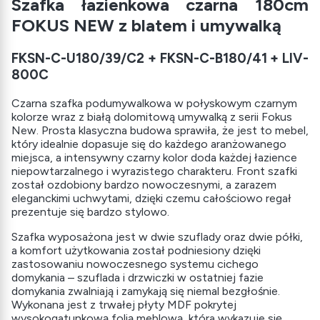
Szafka łazienkowa czarna 180cm
FOKUS NEW z blatem i umywalką
FKSN-C-U180/39/C2 + FKSN-C-B180/41 + LIV-
800C
Czarna szafka podumywalkowa w połyskowym czarnym
kolorze wraz z białą dolomitową umywalką z serii Fokus
New. Prosta klasyczna budowa sprawiła, że jest to mebel,
który idealnie dopasuje się do każdego aranżowanego
miejsca, a intensywny czarny kolor doda każdej łazience
niepowtarzalnego i wyrazistego charakteru. Front szafki
został ozdobiony bardzo nowoczesnymi, a zarazem
eleganckimi uchwytami, dzięki czemu całościowo regał
prezentuje się bardzo stylowo.
Szafka wyposażona jest w dwie szuflady oraz dwie półki,
a komfort użytkowania został podniesiony dzięki
zastosowaniu nowoczesnego systemu cichego
domykania – szuflada i drzwiczki w ostatniej fazie
domykania zwalniają i zamykają się niemal bezgłośnie.
Wykonana jest z trwałej płyty MDF pokrytej
wysokogatunkową folią meblową, która wykazuje się