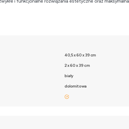
ezwykłe i funkcjonalne rozwiązania estetyczne oraz maksymaln
40,5 x 60 x 39 cm
2 x 60 x 39 cm
biały
dolomitowa
tak