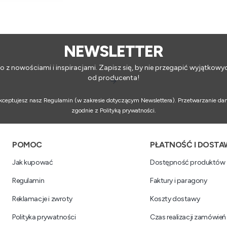
NEWSLETTER
o z nowościami i inspiracjami. Zapisz się, by nie przegapić wyjątkowy
od producenta!
 akceptujesz nasz Regulamin (w zakresie dotyczącym Newslettera). Przetwarzanie da
zgodnie z Polityką prywatności.
Linki w stopce
POMOC
PŁATNOŚĆ I DOSTA
Jak kupować
Dostępność produktów
Regulamin
Faktury i paragony
Reklamacje i zwroty
Koszty dostawy
Polityka prywatności
Czas realizacji zamówień