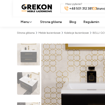
Masz pytanie?
+48 501 312 381
biuro
Menu
Strona główna
Blog
Regulamin
Strona główna
Meble łazienkowe
Kolekcje łazienkowe
BELLI G