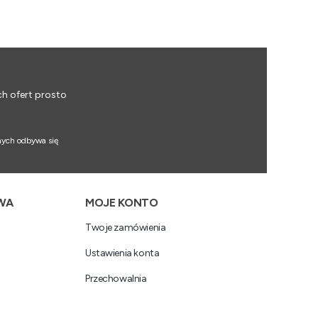
ch ofert prosto
nych odbywa się
WA
MOJE KONTO
Twoje zamówienia
Ustawienia konta
Przechowalnia