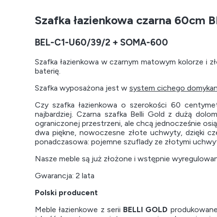
Szafka łazienkowa czarna 60cm 
BEL-C1-U60/39/2 + SOMA-600
Szafka łazienkowa w czarnym matowym kolorze i zł
baterię.
Szafka wyposażona jest w
system cichego domykan
Czy szafka łazienkowa o szerokości 60 centymetr
najbardziej. Czarna szafka Belli Gold z dużą dol
ograniczonej przestrzeni, ale chcą jednocześnie o
dwa piękne, nowoczesne złote uchwyty, dzięki cz
ponadczasowa: pojemne szuflady ze złotymi uchwyt
Nasze meble są już złożone i wstępnie wyregulowa
Gwarancja: 2 lata
Polski producent
Meble łazienkowe z serii
BELLI GOLD
produkowane 