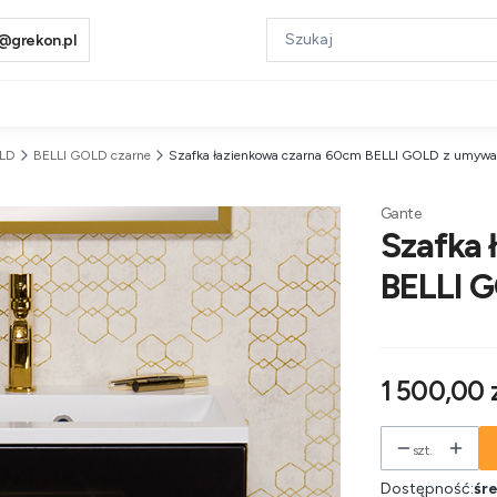
@grekon.pl
OLD
BELLI GOLD czarne
Szafka łazienkowa czarna 60cm BELLI GOLD z umywa
Gante
Szafka 
BELLI 
Cena
1 500,00 
szt.
Dostępność:
śre