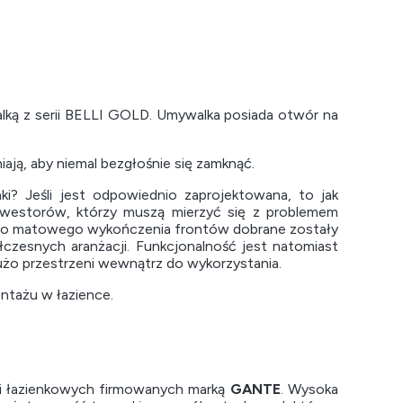
lką z serii BELLI GOLD. Umywalka posiada otwór na
niają, aby niemal bezgłośnie się zamknąć.
i? Jeśli jest odpowiednio zaprojektowana, to jak
 inwestorów, którzy muszą mierzyć się z problemem
rnego matowego wykończenia frontów dobrane zostały
zesnych aranżacji. Funkcjonalność jest natomiast
żo przestrzeni wewnątrz do wykorzystania.
ntażu w łazience.
i łazienkowych firmowanych marką
GANTE
. Wysoka