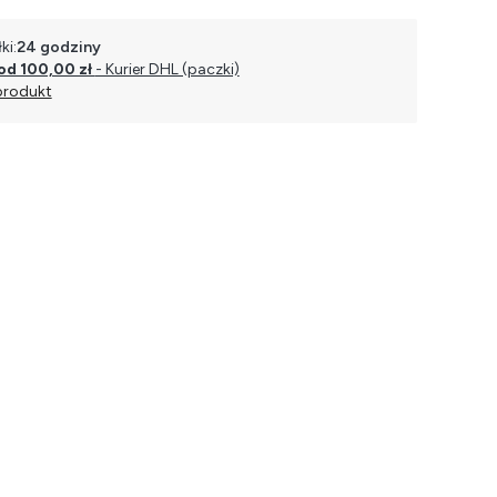
ki:
24 godziny
od 100,00 zł
- Kurier DHL (paczki)
produkt