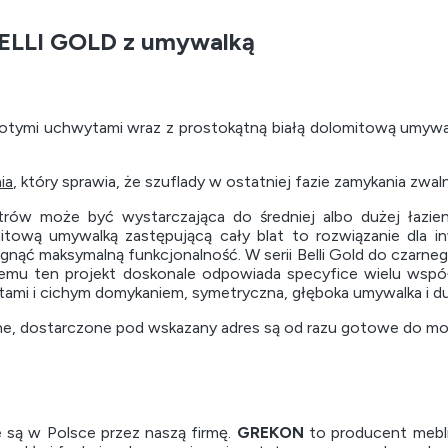
BELLI GOLD z umywalką
otymi uchwytami wraz z prostokątną białą dolomitową umywa
ia
, który sprawia, że szuflady w ostatniej fazie zamykania zwal
ów może być wystarczająca do średniej albo dużej łazienk
omitową umywalką zastępującą cały blat to rozwiązanie dla
siągnąć maksymalną funkcjonalność. W serii Belli Gold do cza
emu ten projekt doskonale odpowiada specyfice wielu współc
ami i cichym domykaniem, symetryczna, głęboka umywalka i du
ne, dostarczone pod wskazany adres są od razu gotowe do mo
są w Polsce przez naszą firmę.
GREKON
to producent mebl