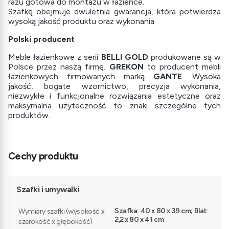
razu gotowa do montażu w łazience.
Szafkę obejmuje dwuletnia gwarancja, która potwierdza
wysoką jakość produktu oraz wykonania.
Polski producent
Meble łazienkowe z serii
BELLI GOLD
produkowane są w
Polsce przez naszą firmę.
GREKON
to producent mebli
łazienkowych firmowanych marką
GANTE
. Wysoka
jakość, bogate wzornictwo, precyzja wykonania,
niezwykłe i funkcjonalne rozwiązania estetyczne oraz
maksymalna użyteczność to znaki szczególne tych
produktów.
Cechy produktu
Szafki i umywalki
Szafka: 40 x 80 x 39 cm; Blat:
Wymiary szafki (wysokość x
2,2 x 80 x 41 cm
szerokość x głębokość)