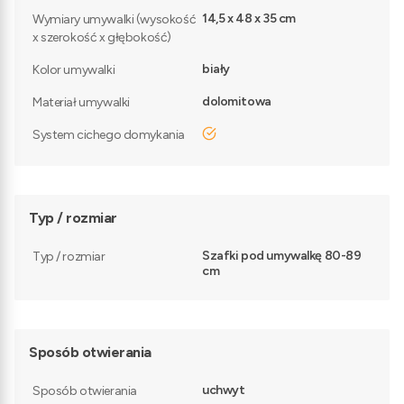
14,5 x 48 x 35 cm
Wymiary umywalki (wysokość
x szerokość x głębokość)
biały
Kolor umywalki
dolomitowa
Materiał umywalki
tak
System cichego domykania
Typ / rozmiar
Szafki pod umywalkę 80-89
Typ / rozmiar
cm
Sposób otwierania
uchwyt
Sposób otwierania