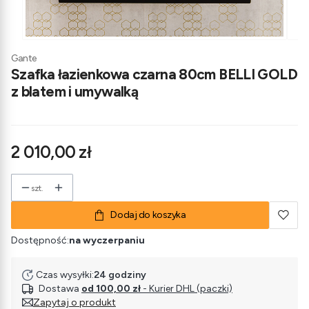
Gante
Szafka łazienkowa czarna 80cm BELLI GOLD
z blatem i umywalką
Cena
2 010,00 zł
szt.
Dodaj do koszyka
Dostępność:
na wyczerpaniu
Czas wysyłki:
24 godziny
Dostawa
od 100,00 zł
- Kurier DHL (paczki)
Zapytaj o produkt