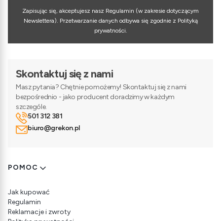
Zapisując się, akceptujesz nasz Regulamin (w zakresie dotyczącym
Newslettera). Przetwarzanie danych odbywa się zgodnie z Polityką
prywatności.
Skontaktuj się z nami
Masz pytania? Chętnie pomożemy! Skontaktuj się z nami
bezpośrednio - jako producent doradzimy w każdym
szczególe.
501 312 381
biuro@grekon.pl
Linki w stopce
POMOC
Jak kupować
Regulamin
Reklamacje i zwroty