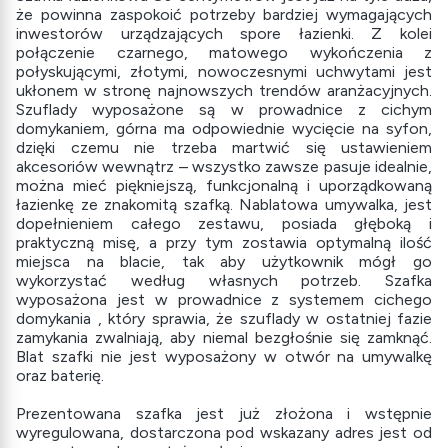
że powinna zaspokoić potrzeby bardziej wymagających
inwestorów urządzających spore łazienki. Z kolei
połączenie czarnego, matowego wykończenia z
połyskującymi, złotymi, nowoczesnymi uchwytami jest
ukłonem w stronę najnowszych trendów aranżacyjnych.
Szuflady wyposażone są w prowadnice z cichym
domykaniem, górna ma odpowiednie wycięcie na syfon,
dzięki czemu nie trzeba martwić się ustawieniem
akcesoriów wewnątrz – wszystko zawsze pasuje idealnie,
można mieć piękniejszą, funkcjonalną i uporządkowaną
łazienkę ze znakomitą szafką. Nablatowa umywalka, jest
dopełnieniem całego zestawu, posiada głęboką i
praktyczną misę, a przy tym zostawia optymalną ilość
miejsca na blacie, tak aby użytkownik mógł go
wykorzystać według własnych potrzeb. Szafka
wyposażona jest w prowadnice z systemem cichego
domykania , który sprawia, że szuflady w ostatniej fazie
zamykania zwalniają, aby niemal bezgłośnie się zamknąć.
Blat szafki nie jest wyposażony w otwór na umywalkę
oraz baterię.
Prezentowana szafka jest już złożona i wstępnie
wyregulowana, dostarczona pod wskazany adres jest od