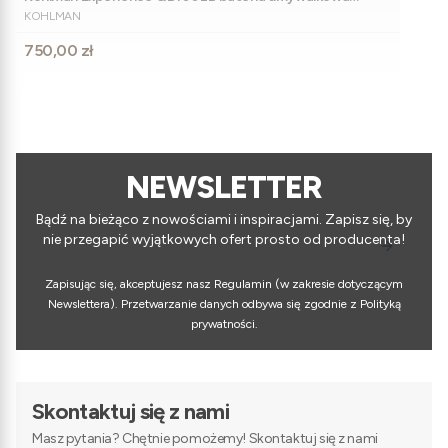
PRODUCENT
czarna
KOHLMAN
Cena
750,00 zł
NEWSLETTER
Bądź na bieżąco z nowościami i inspiracjami. Zapisz się, by
nie przegapić wyjątkowych ofert prosto od producenta!
Zapisując się, akceptujesz nasz Regulamin (w zakresie dotyczącym
Newslettera). Przetwarzanie danych odbywa się zgodnie z Polityką
prywatności.
Skontaktuj się z nami
Masz pytania? Chętnie pomożemy! Skontaktuj się z nami