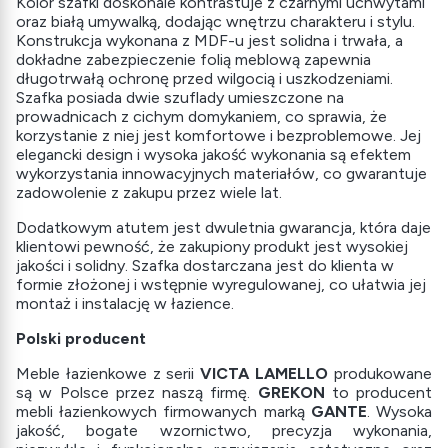
Kolor szafki doskonale kontrastuje z czarnymi uchwytami
oraz białą umywalką, dodając wnętrzu charakteru i stylu.
Konstrukcja wykonana z MDF-u jest solidna i trwała, a
dokładne zabezpieczenie folią meblową zapewnia
długotrwałą ochronę przed wilgocią i uszkodzeniami.
Szafka posiada dwie szuflady umieszczone na
prowadnicach z cichym domykaniem, co sprawia, że
korzystanie z niej jest komfortowe i bezproblemowe. Jej
elegancki design i wysoka jakość wykonania są efektem
wykorzystania innowacyjnych materiałów, co gwarantuje
zadowolenie z zakupu przez wiele lat.
Dodatkowym atutem jest dwuletnia gwarancja, która daje
klientowi pewność, że zakupiony produkt jest wysokiej
jakości i solidny. Szafka dostarczana jest do klienta w
formie złożonej i wstępnie wyregulowanej, co ułatwia jej
montaż i instalację w łazience.
Polski producent
Meble łazienkowe z serii
VICTA LAMELLO
produkowane
są w Polsce przez naszą firmę.
GREKON
to producent
mebli łazienkowych firmowanych marką
GANTE
. Wysoka
jakość, bogate wzornictwo, precyzja wykonania,