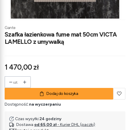
Gante
Szafka łazienkowa fume mat 50cm VICTA
LAMELLO z umywalką
Cena
1 470,00 zł
szt.
Dodaj do koszyka
Dostępność:
na wyczerpaniu
Czas wysyłki:
24 godziny
Dostawa
od 65,00 zł
- Kurier DHL (paczki)