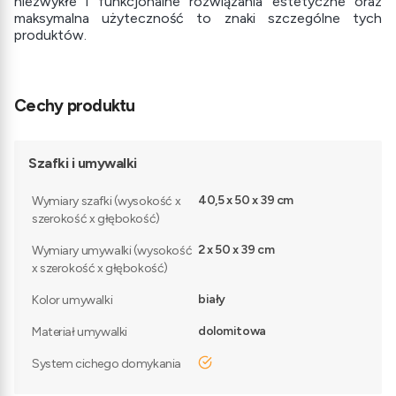
niezwykłe i funkcjonalne rozwiązania estetyczne oraz
maksymalna użyteczność to znaki szczególne tych
produktów.
Cechy produktu
Szafki i umywalki
40,5 x 50 x 39 cm
Wymiary szafki (wysokość x
szerokość x głębokość)
2 x 50 x 39 cm
Wymiary umywalki (wysokość
x szerokość x głębokość)
biały
Kolor umywalki
dolomitowa
Materiał umywalki
tak
System cichego domykania