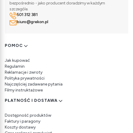
bezpośrednio - jako producent doradzimy w każdym
szczególe.
501 312 381
biuro@grekon.pl
Linki w stopce
POMOC
Jak kupować
Regulamin
Reklamacje i zwroty
Polityka prywatności
Najczęściej zadawane pytania
Filmy instruktażowe
PŁATNOŚĆ I DOSTAWA
Dostępność produktów
Faktury i paragony
Koszty dostawy