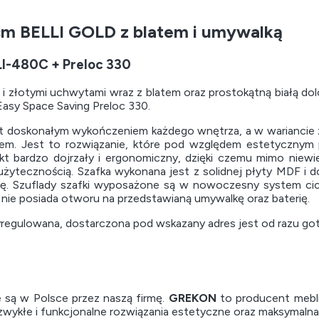
cm BELLI GOLD z blatem i umywalką
I-480C + Preloc 330
 złotymi uchwytami wraz z blatem oraz prostokątną białą do
asy Space Saving Preloc 330.
jest doskonałym wykończeniem każdego wnętrza, a w wariancie 
m. Jest to rozwiązanie, które pod względem estetycznym p
t bardzo dojrzały i ergonomiczny, dzięki czemu mimo niewie
użytecznością. Szafka wykonana jest z solidnej płyty MDF i 
ię. Szuflady szafki wyposażone są w nowoczesny system cich
t nie posiada otworu na przedstawianą umywalkę oraz baterię.
yregulowana, dostarczona pod wskazany adres jest od razu g
są w Polsce przez naszą firmę.
GREKON
to producent mebl
ezwykłe i funkcjonalne rozwiązania estetyczne oraz maksymaln