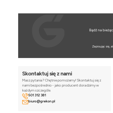
Bądź na bieżąc
Zapisując się,
Skontaktuj się z nami
Masz pytania? Chętnie pomożemy! Skontaktuj się z
nami bezpośrednio - jako producent doradzimy w
każdym szczególe.
501 312 381
biuro@grekon.pl