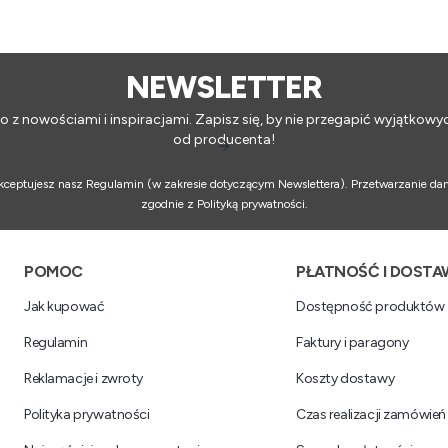
NEWSLETTER
o z nowościami i inspiracjami. Zapisz się, by nie przegapić wyjątkowy
od producenta!
 akceptujesz nasz Regulamin (w zakresie dotyczącym Newslettera). Przetwarzanie da
zgodnie z Polityką prywatności.
Linki w stopce
POMOC
PŁATNOŚĆ I DOSTA
Jak kupować
Dostępność produktów
Regulamin
Faktury i paragony
Reklamacje i zwroty
Koszty dostawy
Polityka prywatności
Czas realizacji zamówień