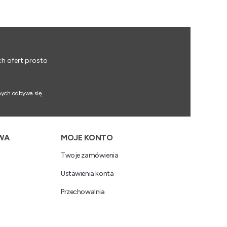
ch ofert prosto
nych odbywa się
WA
MOJE KONTO
Twoje zamówienia
Ustawienia konta
Przechowalnia