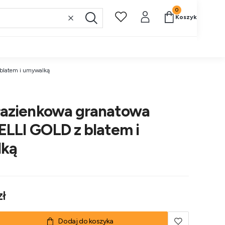
Produkty w koszy
Koszyk
Wyczyść
Szukaj
blatem i umywalką
łazienkowa granatowa
LLI GOLD z blatem i
ką
zł
Dodaj do koszyka