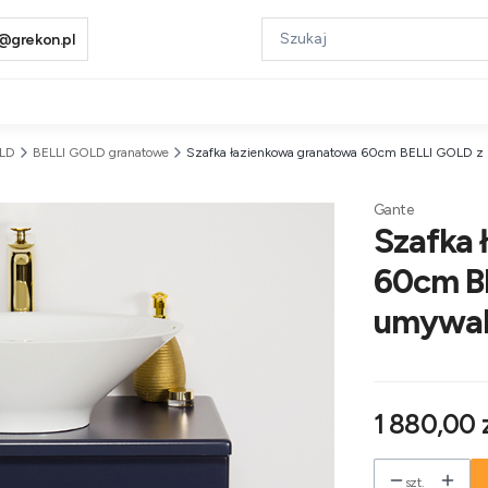
@grekon.pl
OLD
BELLI GOLD granatowe
Szafka łazienkowa granatowa 60cm BELLI GOLD z 
Gante
Szafka 
60cm BE
umywal
Cena
1 880,00 
szt.