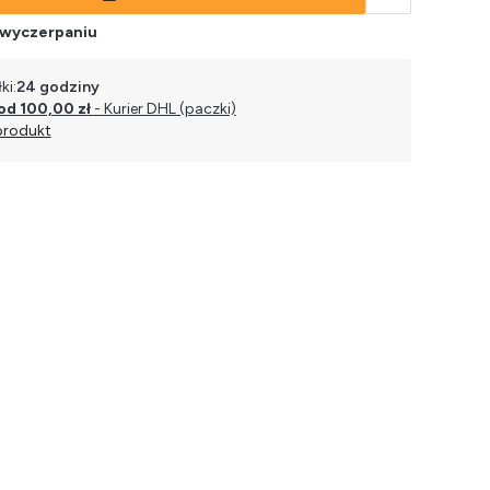
 wyczerpaniu
ki:
24 godziny
od 100,00 zł
- Kurier DHL (paczki)
produkt