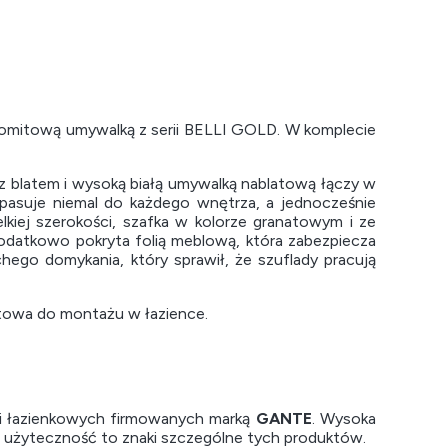
lomitową umywalką z serii BELLI GOLD. W komplecie
z blatem i wysoką białą umywalką nablatową łączy w
asuje niemal do każdego wnętrza, a jednocześnie
lkiej szerokości, szafka w kolorze granatowym i ze
dodatkowo pokryta folią meblową, która zabezpiecza
ego domykania, który sprawił, że szuflady pracują
otowa do montażu w łazience.
i łazienkowych firmowanych marką
GANTE
. Wysoka
a użyteczność to znaki szczególne tych produktów.