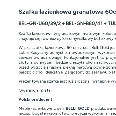
Szafka łazienkowa granatowa 60
BEL-GN-U60/39/2 + BEL-GN-B60/41 + TUL
Szafka łazienkowa w granatowym matowym kolorze i
znajduje się również syfon umywalkowy butelkowy E
Wąska szafka łazienkowa 60 cm z serii Belli Gold 
sobie klasyczny pomysł z nowoczesnym wykonanie
zawsze zwraca uwagę. Funkcjonalnie jest to projek
złotymi uchwytami będzie cieszyła oko i zachwyci 
przed wilgocią i nadaje piękną matową powierzchn
bardzo cicho i delikatnie. Załączony do zestawu bla
Prezentowana szafka jest już złożona i wstępnie w
Gwarancja: 2 lata
Polski producent
Meble łazienkowe z serii
BELLI GOLD
produkowane 
jakość, bogate wzornictwo, precyzja wykonania, ni