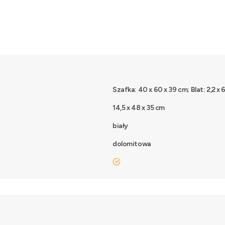
Szafka: 40 x 60 x 39 cm; Blat: 2,2 x 
14,5 x 48 x 35 cm
biały
dolomitowa
tak