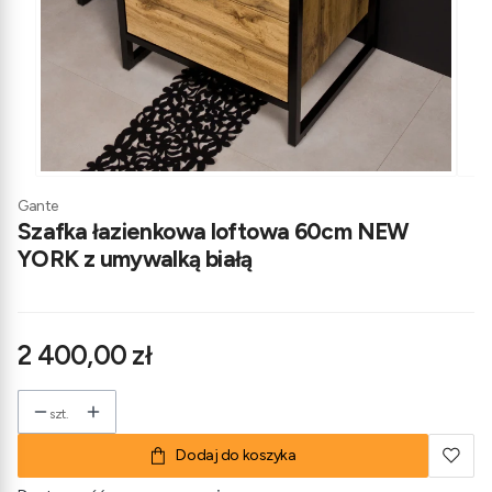
Gante
Szafka łazienkowa loftowa 60cm NEW
YORK z umywalką białą
Cena
2 400,00 zł
szt.
Dodaj do koszyka