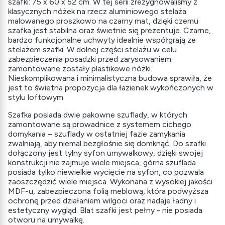
szafki: 75 x 60 x 52 cm. W tej serii zrezygnowaliśmy z
klasycznych nóżek na rzecz aluminiowego stelaża
malowanego proszkowo na czarny mat, dzięki czemu
szafka jest stabilna oraz świetnie się prezentuje. Czarne,
bardzo funkcjonalne uchwyty idealnie współgrają ze
stelażem szafki. W dolnej części stelażu w celu
zabezpieczenia posadzki przed zarysowaniem
zamontowane zostały plastikowe nóżki.
Nieskomplikowana i minimalistyczna budowa sprawiła, że
jest to świetna propozycja dla łazienek wykończonych w
stylu loftowym.
Szafka posiada dwie pakowne szuflady, w których
zamontowane są prowadnice z systemem cichego
domykania – szuflady w ostatniej fazie zamykania
zwalniają, aby niemal bezgłośnie się domknąć. Do szafki
dołączony jest tylny syfon umywalkowy, dzięki swojej
konstrukcji nie zajmuje wiele miejsca, górna szuflada
posiada tylko niewielkie wycięcie na syfon, co pozwala
zaoszczędzić wiele miejsca. Wykonana z wysokiej jakości
MDF-u, zabezpieczona folią meblową, która podwyższa
ochronę przed działaniem wilgoci oraz nadaje ładny i
estetyczny wygląd. Blat szafki jest pełny - nie posiada
otworu na umywalkę.