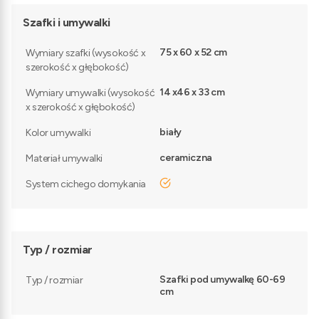
Szafki i umywalki
75 x 60 x 52 cm
Wymiary szafki (wysokość x
szerokość x głębokość)
14 x46 x 33 cm
Wymiary umywalki (wysokość
x szerokość x głębokość)
biały
Kolor umywalki
ceramiczna
Materiał umywalki
tak
System cichego domykania
Typ / rozmiar
Szafki pod umywalkę 60-69
Typ / rozmiar
cm