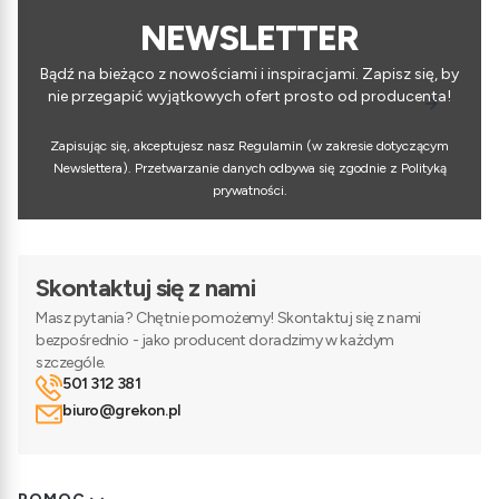
NEWSLETTER
Bądź na bieżąco z nowościami i inspiracjami. Zapisz się, by
nie przegapić wyjątkowych ofert prosto od producenta!
Zapisując się, akceptujesz nasz Regulamin (w zakresie dotyczącym
Newslettera). Przetwarzanie danych odbywa się zgodnie z Polityką
prywatności.
Skontaktuj się z nami
Masz pytania? Chętnie pomożemy! Skontaktuj się z nami
bezpośrednio - jako producent doradzimy w każdym
szczególe.
501 312 381
biuro@grekon.pl