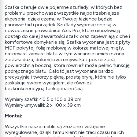
Szafka oferuje dwie pojemne szuflady, w których bez
problemu przechowasz wszystkie najpotrzebniejsze
akcesoria, dzięki czemu w Twojej łazience będzie
panował ład i porządek. Szuflady wyposażone są w
nowoczesne prowadnice Axis Pro, które umożliwiają
dostęp do całej zawartości szafki oraz zapewniają ciche i
komfortowe domykanie się. Szafka wykonana jest z płyty
MDF pokrytej folią meblową w kolorze matowej mięty,
natomiast zamiast blatu w tym wariancie umieszczona
została duża, dolomitowa umywalka z poszerzoną
powierzchnią boczną, która również może pełnić funkcję
podręcznego blatu. Całość jest wykonana bardzo
precyzyjnie i tworzy piękną, prostą bryłę, która nie tylko
zaskakuje swoim wyglądem, ale również
bezkonkurencyjną funkcjonalnością.
Wymiary szafki: 40,5 x 100 x 39 cm
Wymiary umywalki: 2 x 100 x 39 cm
Montaż
Wszystkie nasze meble są złożone i wstępnie
wyregulowane, dzięki temu klient nie traci czasu na ich