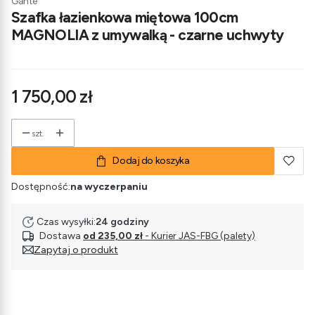
Gante
Szafka łazienkowa miętowa 100cm
MAGNOLIA z umywalką - czarne uchwyty
Cena
1 750,00 zł
szt.
Dodaj do koszyka
Dostępność:
na wyczerpaniu
Czas wysyłki:
24 godziny
Dostawa
od 235,00 zł
- Kurier JAS-FBG (palety)
Zapytaj o produkt