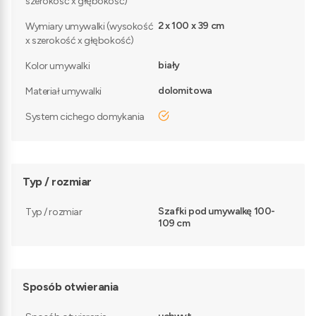
szerokość x głębokość)
2 x 100 x 39 cm
Wymiary umywalki (wysokość
x szerokość x głębokość)
biały
Kolor umywalki
dolomitowa
Materiał umywalki
tak
System cichego domykania
Typ / rozmiar
Szafki pod umywalkę 100-
Typ / rozmiar
109 cm
Sposób otwierania