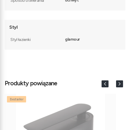
uchwyt
Sposób otwierania
Styl
glamour
Styl łazienki
Produkty powiązane
Bestseller