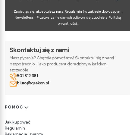
Zapisując się, akceptujesz nasz Regulamin (w zakresie dotyczącym
Newslettera). Przetwarzanie danych odbywa się zgodnie z Polityką
prywatności.
Skontaktuj się z nami
Masz pytania? Chętnie pomożemy! Skontaktuj się z nami
bezpośrednio - jako producent doradzimy w każdym
szczególe.
501 312 381
biuro@grekon.pl
Linki w stopce
POMOC
Jak kupować
Regulamin
Reklamacje i zwroty