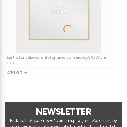
Lustro łazienkowe w złotej ramie aluminiowej 80x80cm
PRODUCENT
GANTE
Cena
430,00 zł
NEWSLETTER
Bądź na bieżąco z nowościami i inspiracjami. Zapisz się, by
nie przegapić wyjątkowych ofert prosto od producenta!