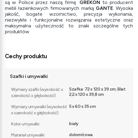
są w Polsce przez naszą firmę.
GREKON
to producent
mebli łazienkowych firmowanych marką
GANTE
. Wysoka
jakość, bogate wzornictwo, precyzja wykonania,
niezwykłe i funkcjonalne rozwiązania estetyczne oraz
maksymalna użyteczność to znaki szczególne tych
produktów.
Cechy produktu
Szafki i umywalki
Szafka: 72 x 120 x 39 cm; Blat:
Wymiary szafki (wysokość x
2,2 x 120 x 39,8 cm
szerokość x głębokość)
5 x 60 x 35 cm
Wymiary umywalki (wysokość
x szerokość x głębokość)
biały
Kolor umywalki
dolomitowa
Materiał umywalki