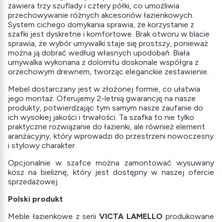
zawiera trzy szuflady i cztery półki, co umożliwia
przechowywanie różnych akcesoriów łazienkowych.
System cichego domykania sprawia, że korzystanie z
szafki jest dyskretne i komfortowe. Brak otworu w blacie
sprawia, że wybór umywalki staje się prostszy, ponieważ
można ją dobrać według własnych upodobań. Biała
umywalka wykonana z dolomitu doskonale współgra z
orzechowym drewnem, tworząc eleganckie zestawienie.
Mebel dostarczany jest w złożonej formie, co ułatwia
jego montaż. Oferujemy 2-letnią gwarancję na nasze
produkty, potwierdzając tym samym nasze zaufanie do
ich wysokiej jakości i trwałości. Ta szafka to nie tylko
praktyczne rozwiązanie do łazienki, ale również element
aranżacyjny, który wprowadzi do przestrzeni nowoczesny
i stylowy charakter.
Opcjonalnie w szafce można zamontować wysuwany
kosz na bieliznę, który jest dostępny w naszej ofercie
sprzedażowej.
Polski produkt
Meble łazienkowe z serii
VICTA LAMELLO
produkowane