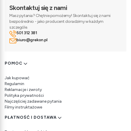
Skontaktuj się z nami
Masz pytania? Chętnie pomożemy! Skontaktuj się z nami
bezpośrednio - jako producent doradzimy w każdym
szczególe.
501 312 381
biuro@grekon.pl
Linki w stopce
POMOC
Jak kupować
Regulamin
Reklamacje i zwroty
Polityka prywatności
Najczęściej zadawane pytania
Filmy instruktażowe
PŁATNOŚĆ I DOSTAWA