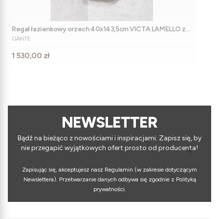
Regał łazienkowy orzech 40x143,5cm VICTA LAMELLO z
PRODUCENT
koszem
GANTE
Cena
1 530,00 zł
NEWSLETTER
Bądź na bieżąco z nowościami i inspiracjami. Zapisz się, by
nie przegapić wyjątkowych ofert prosto od producenta!
Zapisując się, akceptujesz nasz Regulamin (w zakresie dotyczącym
Newslettera). Przetwarzanie danych odbywa się zgodnie z Polityką
prywatności.