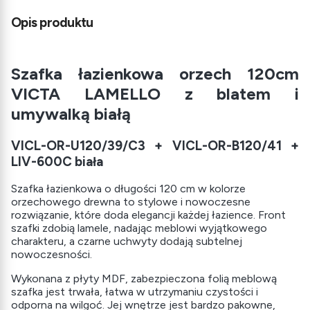
Opis produktu
Szafka łazienkowa orzech 120cm
VICTA LAMELLO z blatem i
umywalką białą
VICL-OR-U120/39/C3 + VICL-OR-B120/41 +
LIV-600C biała
Szafka łazienkowa o długości 120 cm w kolorze
orzechowego drewna to stylowe i nowoczesne
rozwiązanie, które doda elegancji każdej łazience. Front
szafki zdobią lamele, nadając meblowi wyjątkowego
charakteru, a czarne uchwyty dodają subtelnej
nowoczesności.
Wykonana z płyty MDF, zabezpieczona folią meblową
szafka jest trwała, łatwa w utrzymaniu czystości i
odporna na wilgoć. Jej wnętrze jest bardzo pakowne,