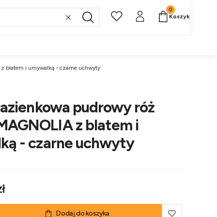
Produkty w koszy
Koszyk
Wyczyść
Szukaj
 blatem i umywalką - czarne uchwyty
łazienkowa pudrowy róż
MAGNOLIA z blatem i
ką - czarne uchwyty
ł
Dodaj do koszyka