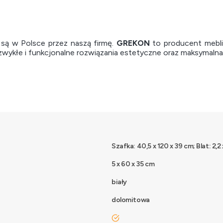
ą w Polsce przez naszą firmę.
GREKON
to producent mebl
ezwykłe i funkcjonalne rozwiązania estetyczne oraz maksymaln
Szafka: 40,5 x 120 x 39 cm; Blat: 2,2
5 x 60 x 35 cm
biały
dolomitowa
tak