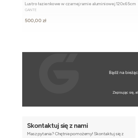
Lustro łazienkowe w czarnej ramie aluminiowej 120x65cm
PRODUCENT
GANTE
Cena
500,00 zł
Bądź na bieżąc
Zapisując się,
Skontaktuj się z nami
Masz pytania? Chętnie pomożemy! Skontaktuj się z