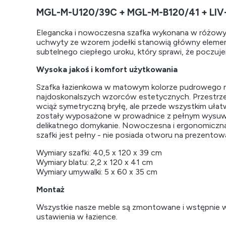
MGL-M-U120/39C + MGL-M-B120/41 + LIV-
Elegancka i nowoczesna szafka wykonana w różowym
uchwyty ze wzorem jodełki stanowią główny element
subtelnego ciepłego uroku, który sprawi, że poczuje
Wysoka jakoś i komfort użytkowania
Szafka łazienkowa w matowym kolorze pudrowego róż
najdoskonalszych wzorców estetycznych. Przestrzeń ł
wciąż symetryczną bryłę, ale przede wszystkim ułatw
zostały wyposażone w prowadnice z pełnym wysuwem
delikatnego domykanie. Nowoczesna i ergonomiczna 
szafki jest pełny - nie posiada otworu na prezento
Wymiary szafki: 40,5 x 120 x 39 cm
Wymiary blatu: 2,2 x 120 x 41 cm
Wymiary umywalki: 5 x 60 x 35 cm
Montaż
Wszystkie nasze meble są zmontowane i wstępnie wyr
ustawienia w łazience.