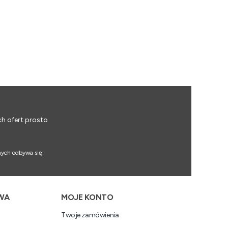
ch ofert prosto
nych odbywa się
WA
MOJE KONTO
Twoje zamówienia