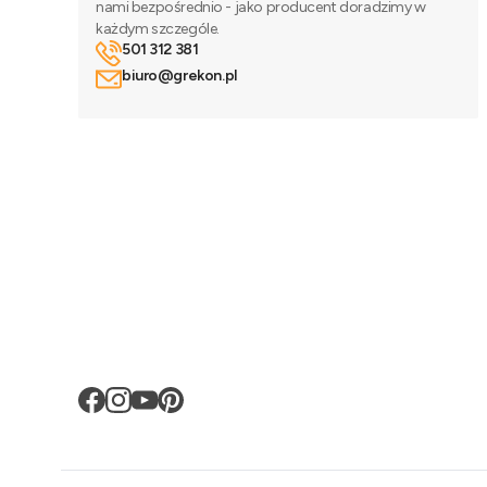
nami bezpośrednio - jako producent doradzimy w
każdym szczególe.
501 312 381
biuro@grekon.pl