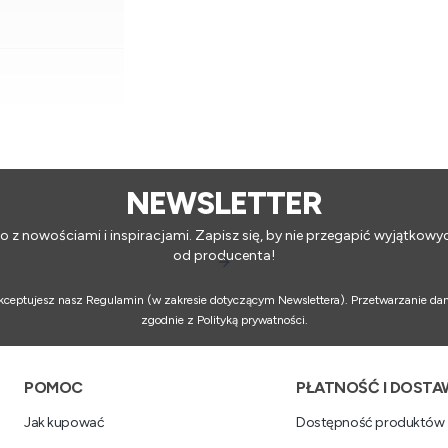
Dodaj do koszyka
NEWSLETTER
o z nowościami i inspiracjami. Zapisz się, by nie przegapić wyjątkowy
od producenta!
 akceptujesz nasz Regulamin (w zakresie dotyczącym Newslettera). Przetwarzanie da
zgodnie z Polityką prywatności.
Linki w stopce
POMOC
PŁATNOŚĆ I DOSTA
Jak kupować
Dostępność produktów