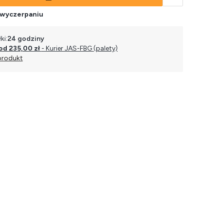
 wyczerpaniu
ki:
24 godziny
od 235,00 zł
- Kurier JAS-FBG (palety)
produkt