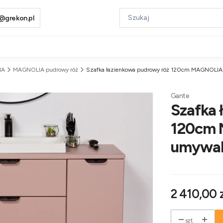
@grekon.pl
IA
MAGNOLIA pudrowy róż
Szafka łazienkowa pudrowy róż 120cm MAGNOLIA z
Gante
Szafka 
120cm 
umywal
Cena
2 410,00 z
szt.