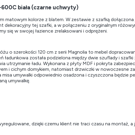
600C biała (czarne uchwyty)
 matowym kolorze z blatem. W zestawie z szafką dołączona j
 dekoracyjny tej szafki, a w połączeniu z oryginalnym różowy
my się w swojej łazience zrelaksowani i odprężeni.
u o szerokości 120 cm z serii Magnolia to mebel dopracowan
adunkowa została podzielona między dwie szuflady i szafki z d
ia utrzymanie ładu. Wykonana z płyty MDF i pokryta zabezpiecz
 i cichym domykiem, natomiast drzwiczki w nowoczesne zawi
misa umywalki odpowiednio osadzona i czyszczona będzie pełni
waną umywalkę.
egulowane, dzięki czemu klient nie traci czasu na montaż, a