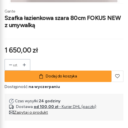
Gante
Szafka łazienkowa szara 80cm FOKUS NEW
z umywalką
Cena
1 650,00 zł
szt.
Dodaj do koszyka
Dostępność:
na wyczerpaniu
Czas wysyłki:
24 godziny
Dostawa
od 100,00 zł
- Kurier DHL (paczki)
Zapytaj o produkt