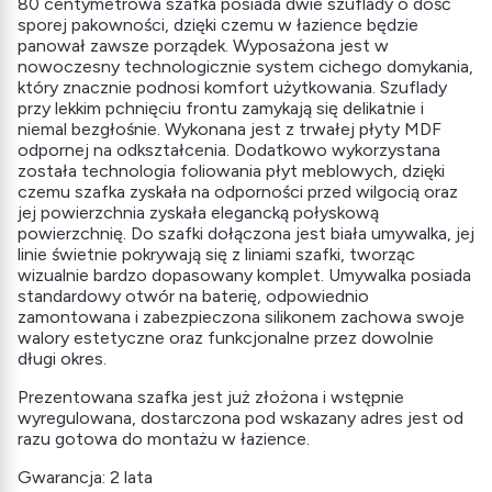
80 centymetrowa szafka posiada dwie szuflady o dość
sporej pakowności, dzięki czemu w łazience będzie
panował zawsze porządek. Wyposażona jest w
nowoczesny technologicznie system cichego domykania,
który znacznie podnosi komfort użytkowania. Szuflady
przy lekkim pchnięciu frontu zamykają się delikatnie i
niemal bezgłośnie. Wykonana jest z trwałej płyty MDF
odpornej na odkształcenia. Dodatkowo wykorzystana
została technologia foliowania płyt meblowych, dzięki
czemu szafka zyskała na odporności przed wilgocią oraz
jej powierzchnia zyskała elegancką połyskową
powierzchnię. Do szafki dołączona jest biała umywalka, jej
linie świetnie pokrywają się z liniami szafki, tworząc
wizualnie bardzo dopasowany komplet. Umywalka posiada
standardowy otwór na baterię, odpowiednio
zamontowana i zabezpieczona silikonem zachowa swoje
walory estetyczne oraz funkcjonalne przez dowolnie
długi okres.
Prezentowana szafka jest już złożona i wstępnie
wyregulowana, dostarczona pod wskazany adres jest od
razu gotowa do montażu w łazience.
Gwarancja: 2 lata