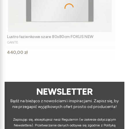
Lustro łazienkowe szare 80x80cm FOKUS NEW
PRODUCENT
GANTE
Cena
440,00 zł
NEWSLETTER
Bądź na bieżąco z nowościami i inspiracjami. Zapisz się, by
nie przegapić wyjątkowych ofert prosto od producenta!
Zapisując się, akceptujesz nasz Regulamin (w zakresie dotyczącym
Newslettera). Przetwarzanie danych odbywa się zgodnie z Polityką