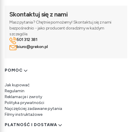
Skontaktuj się z nami
Masz pytania? Chętnie pomożemy! Skontaktuj się z nami
bezpośrednio - jako producent doradzimy w każdym
szczególe.
501 312 381
biuro@grekon.pl
Linki w stopce
POMOC
Jak kupować
Regulamin
Reklamacje i zwroty
Polityka prywatności
Najczęściej zadawane pytania
Filmy instruktażowe
PŁATNOŚĆ I DOSTAWA