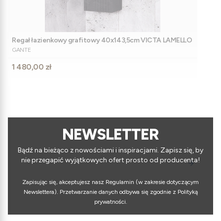
Regał łazienkowy grafitowy 40x143,5cm VICTA LAMELLO
PRODUCENT
GANTE
Cena
1 480,00 zł
NEWSLETTER
Bądź na bieżąco z nowościami i inspiracjami. Zapisz się, by
nie przegapić wyjątkowych ofert prosto od producenta!
Zapisując się, akceptujesz nasz Regulamin (w zakresie dotyczącym
Newslettera). Przetwarzanie danych odbywa się zgodnie z Polityką
prywatności.