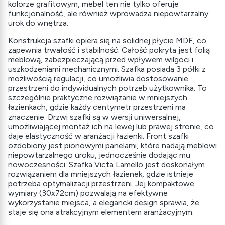
kolorze grafitowym, mebel ten nie tylko oferuje
funkcjonalność, ale również wprowadza niepowtarzalny
urok do wnętrza.
Konstrukcja szafki opiera się na solidnej płycie MDF, co
zapewnia trwałość i stabilność. Całość pokryta jest folią
meblową, zabezpieczającą przed wpływem wilgoci i
uszkodzeniami mechanicznymi. Szafka posiada 3 półki z
możliwością regulacji, co umożliwia dostosowanie
przestrzeni do indywidualnych potrzeb użytkownika. To
szczególnie praktyczne rozwiązanie w mniejszych
łazienkach, gdzie każdy centymetr przestrzeni ma
znaczenie. Drzwi szafki są w wersji uniwersalnej,
umożliwiającej montaż ich na lewej lub prawej stronie, co
daje elastyczność w aranżacji łazienki. Front szafki
ozdobiony jest pionowymi panelami, które nadają meblowi
niepowtarzalnego uroku, jednocześnie dodając mu
nowoczesności. Szafka Victa Lamello jest doskonałym
rozwiązaniem dla mniejszych łazienek, gdzie istnieje
potrzeba optymalizacji przestrzeni. Jej kompaktowe
wymiary (30x72cm) pozwalają na efektywne
wykorzystanie miejsca, a elegancki design sprawia, że
staje się ona atrakcyjnym elementem aranżacyjnym.