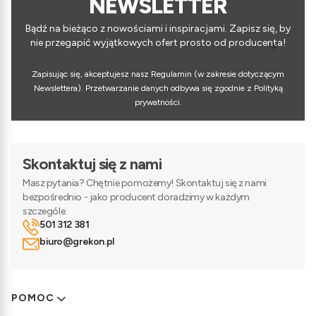
NEWSLETTER
Bądź na bieżąco z nowościami i inspiracjami. Zapisz się, by
nie przegapić wyjątkowych ofert prosto od producenta!
Zapisując się, akceptujesz nasz Regulamin (w zakresie dotyczącym
Newslettera). Przetwarzanie danych odbywa się zgodnie z Polityką
prywatności.
Skontaktuj się z nami
Masz pytania? Chętnie pomożemy! Skontaktuj się z nami
bezpośrednio - jako producent doradzimy w każdym
szczególe.
501 312 381
biuro@grekon.pl
Linki w stopce
POMOC