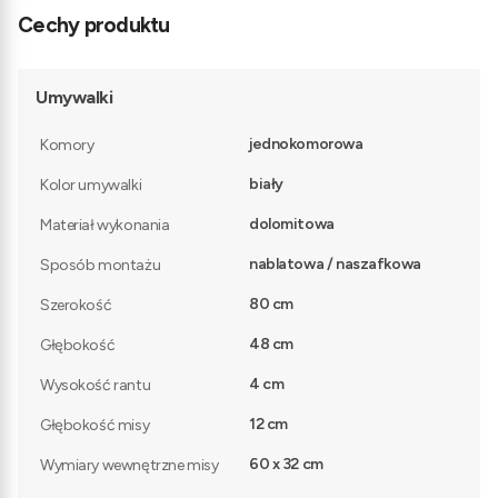
Cechy produktu
Umywalki
jednokomorowa
Komory
biały
Kolor umywalki
dolomitowa
Materiał wykonania
nablatowa / naszafkowa
Sposób montażu
80 cm
Szerokość
48 cm
Głębokość
4 cm
Wysokość rantu
12 cm
Głębokość misy
60 x 32 cm
Wymiary wewnętrzne misy