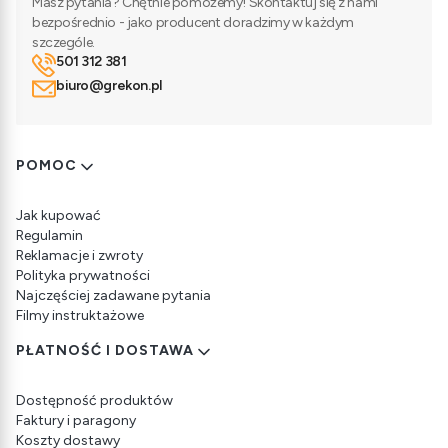
Masz pytania? Chętnie pomożemy! Skontaktuj się z nami
bezpośrednio - jako producent doradzimy w każdym
szczególe.
501 312 381
biuro@grekon.pl
Linki w stopce
POMOC
Jak kupować
Regulamin
Reklamacje i zwroty
Polityka prywatności
Najczęściej zadawane pytania
Filmy instruktażowe
PŁATNOŚĆ I DOSTAWA
Dostępność produktów
Faktury i paragony
Koszty dostawy