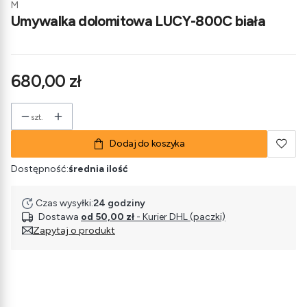
M
Umywalka dolomitowa LUCY-800C biała
Cena
680,00 zł
szt.
Dodaj do koszyka
Dostępność:
średnia ilość
Czas wysyłki:
24 godziny
Dostawa
od 50,00 zł
- Kurier DHL (paczki)
Zapytaj o produkt