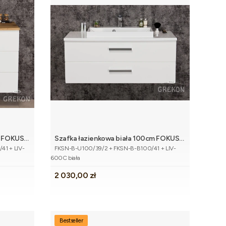
m FOKUS
Szafka łazienkowa biała 100cm FOKUS
koszyka
Dodaj do koszyka
Kod produktu
umywalką
NEW z blatem i umywalką
1 + LIV-
FKSN-B-U100/39/2 + FKSN-B-B100/41 + LIV-
600C biała
Cena
2 030,00 zł
Bestseller