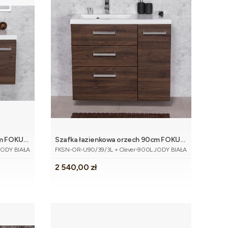
cm FOKUS
Szafka łazienkowa orzech 90cm FOKUS
koszyka
Dodaj do koszyka
Kod produktu
NEW z umywalką
JODY BIAŁA
FKSN-OR-U90/39/3L + Clever-900L JODY BIAŁA
Cena
2 540,00 zł