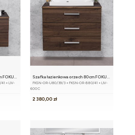
cm FOKUS
Szafka łazienkowa orzech 80cm FOKUS
koszyka
Dodaj do koszyka
Kod produktu
NEW z blatem i umywalką
1 + LIV-
FKSN-OR-U80/39/3 + FKSN-OR-B80/41 + LIV-
600C
Cena
2 380,00 zł