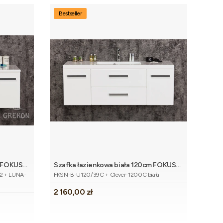
Bestseller
m FOKUS
Szafka łazienkowa biała 120cm FOKUS
koszyka
Dodaj do koszyka
Kod produktu
NEW z umywalką
2 + LUNA-
FKSN-B-U120/39C + Clever-1200C biała
Cena
2 160,00 zł