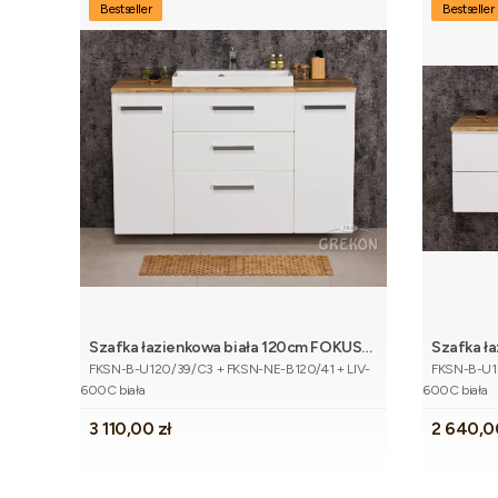
Bestseller
Bestseller
Szafka łazienkowa biała 120cm FOKUS
Szafka ł
Dodaj do koszyka
Kod produktu
Kod produk
NEW z blatem dąb naturalny i umywalką
NEW z bl
FKSN-B-U120/39/C3 + FKSN-NE-B120/41 + LIV-
FKSN-B-U12
600C biała
600C biała
Cena
Cena
3 110,00 zł
2 640,0