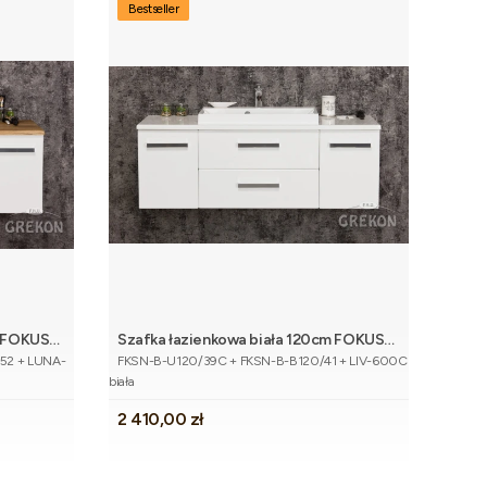
Bestseller
m FOKUS
Szafka łazienkowa biała 120cm FOKUS
koszyka
Dodaj do koszyka
Kod produktu
umywalką
NEW z blatem i umywalką
52 + LUNA-
FKSN-B-U120/39C + FKSN-B-B120/41 + LIV-600C
biała
Cena
2 410,00 zł