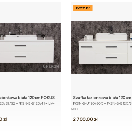
Bestseller
azienkowa biała 120cm FOKUS
Szafka łazienkowa biała 120c
Dodaj do koszyka
Dodaj do 
tu
Kod produktu
atem i umywalką
NEW z blatem i umywalką
0/39/S2 + FKSN-B-B120/41 + LIV-
FKSN-B-U120/50C + FKSN-B-B120/5
600
Cena
0 zł
2 700,00 zł