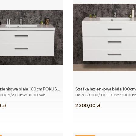
azienkowa biała 100cm FOKUS
Szafka łazienkowa biała 100c
Dodaj do koszyka
Dodaj do 
tu
Kod produktu
mywalką
NEW z umywalką
0/39/2 + Clever-1000 biała
FKSN-B-U100/39/3 + Clever-1000 bia
Cena
 zł
2 300,00 zł