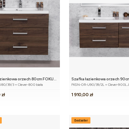
azienkowa orzech 80cm FOKUS
Szafka łazienkowa orzech 90
Dodaj do koszyka
Dodaj do 
tu
Kod produktu
mywalką
NEW z umywalką
0/39/3 + Clever-800 biała
FKSN-OR-U90/39/2L + Clever-900L 
Cena
 zł
1 910,00 zł
Bestseller