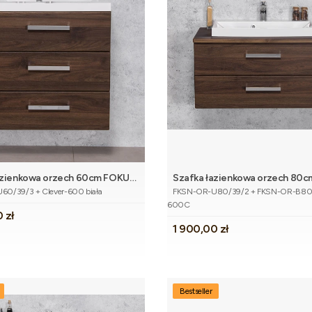
azienkowa orzech 60cm FOKUS
Szafka łazienkowa orzech 80
Dodaj do koszyka
Dodaj do 
tu
Kod produktu
mywalką
NEW z blatem i umywalką
0/39/3 + Clever-600 biała
FKSN-OR-U80/39/2 + FKSN-OR-B80/4
600C
 zł
Cena
1 900,00 zł
Bestseller