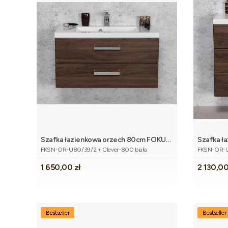
Szafka łazienkowa orzech 80cm FOKUS
Szafka ł
Dodaj do koszyka
Kod produktu
Kod produk
NEW z umywalką
NEW z u
FKSN-OR-U80/39/2 + Clever-800 biała
FKSN-OR-U8
Cena
Cena
1 650,00 zł
2 130,00
Bestseller
Bestseller