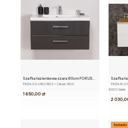
Szafka łazienkowa szara 80cm FOKUS
Szafka ł
Dodaj do koszyka
Kod produktu
Kod produk
NEW z umywalką
NEW z bl
FKSN-S3-U80/39/2 + Clever-800
FKSN-B-U1
600C biała
Cena
1 650,00 zł
Cena
2 030,0
Bestseller