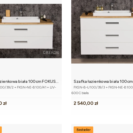
azienkowa biała 100cm FOKUS
Szafka łazienkowa biała 100c
Dodaj do koszyka
Dodaj do 
tu
Kod produktu
atem dąb naturalny i umywalką
NEW z blatem dąb naturalny i 
00/39/2 + FKSN-NE-B100/41 + LIV-
FKSN-B-U100/39/3 + FKSN-NE-B100/4
600C biała
Cena
0 zł
2 540,00 zł
Bestseller