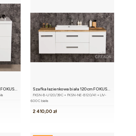
m FOKUS
Szafka łazienkowa biała 120cm FOKUS
koszyka
Dodaj do koszyka
Kod produktu
NEW z blatem dąb naturalny i umywalką
ła
FKSN-B-U120/39C + FKSN-NE-B120/41 + LIV-
600C biała
Cena
2 410,00 zł