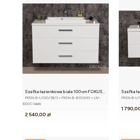
Szafka łazienkowa biała 100cm FOKUS
Szafka ł
Dodaj do koszyka
Kod produktu
Kod produk
NEW z blatem i umywalką
NEW z u
FKSN-B-U100/39/3 + FKSN-B-B100/41 + LIV-
FKSN-B-U10
600C biała
Cena
1 790,00
Cena
2 540,00 zł