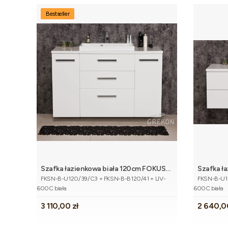
Bestseller
Szafka łazienkowa biała 120cm FOKUS
Szafka ł
Dodaj do koszyka
Kod produktu
Kod produk
NEW z blatem i umywalką
NEW z bl
FKSN-B-U120/39/C3 + FKSN-B-B120/41 + LIV-
FKSN-B-U12
600C biała
600C biała
Cena
Cena
3 110,00 zł
2 640,0