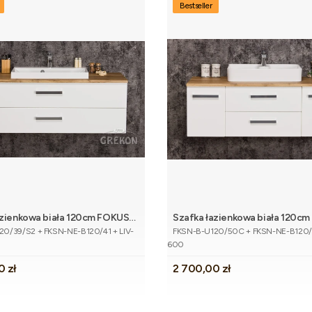
Bestseller
azienkowa biała 120cm FOKUS
Szafka łazienkowa biała 120c
Dodaj do koszyka
Dodaj do 
tu
Kod produktu
atem dąb naturalny i umywalką
NEW z blatem dąb naturalny i 
0/39/S2 + FKSN-NE-B120/41 + LIV-
FKSN-B-U120/50C + FKSN-NE-B120/
600
Cena
0 zł
2 700,00 zł