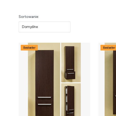
Lista produktów
Sortowanie:
Domyślne
Bestseller
Bestseller