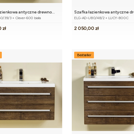
azienkowa antyczne drewno
Szafka łazienkowa antyczne d
tu
Kod produktu
KUS z umywalką
80cm ELEGANTE z umywalką
/39/3 + Clever-600 biała
ELG-AD-U80/48/2 + LUCY-800C
Cena
 zł
2 050,00 zł
Bestseller