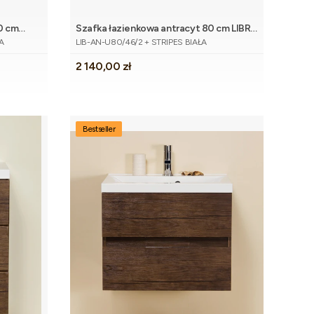
0 cm
Szafka łazienkowa antracyt 80 cm LIBRA
koszyka
Dodaj do koszyka
Kod produktu
z umywalką
A
LIB-AN-U80/46/2 + STRIPES BIAŁA
Cena
2 140,00 zł
Bestseller