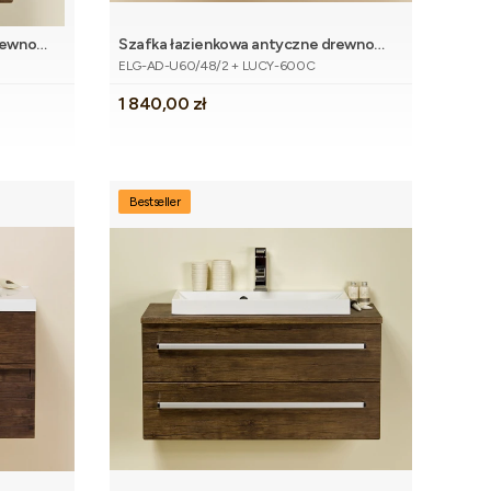
rewno
Szafka łazienkowa antyczne drewno
Kod produktu
60cm ELEGANTE z umywalką
ELG-AD-U60/48/2 + LUCY-600C
Cena
1 840,00 zł
Bestseller