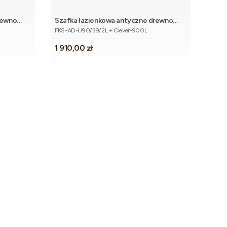
rewno
Szafka łazienkowa antyczne drewno
Dodaj do koszyka
Kod produktu
90cm FOKUS z umywalką
FKS-AD-U90/39/2L + Clever-900L
Cena
1 910,00 zł
o ostatniej strony z produktami