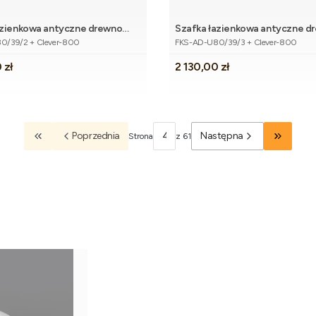
azienkowa antyczne drewno
Szafka łazienkowa antyczne d
Dodaj do koszyka
tu
Kod produktu
KUS z umywalką
80cm FOKUS z umywalką
0/39/2 + Clever-800
FKS-AD-U80/39/3 + Clever-800
Cena
 zł
2 130,00 zł
Poprzednia
Następna
Strona
z 61
Wróć do pierwszej strony z produktami
Przejdź d