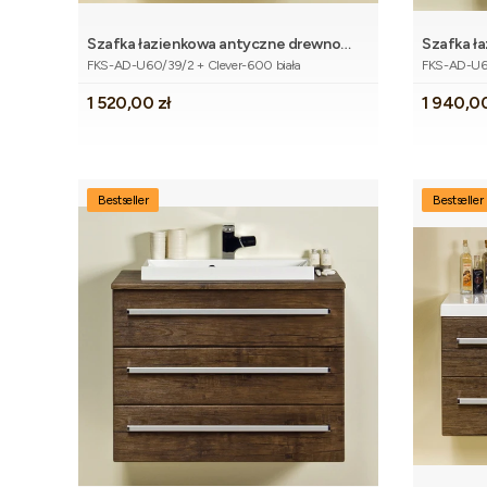
Szafka łazienkowa antyczne drewno
Szafka ł
Dodaj do koszyka
Kod produktu
Kod produk
60cm FOKUS z umywalką
60cm FO
FKS-AD-U60/39/2 + Clever-600 biała
FKS-AD-U60
Cena
Cena
1 520,00 zł
1 940,00
Bestseller
Bestseller