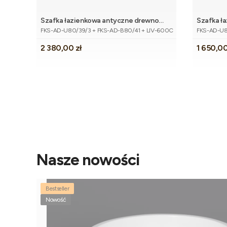
Szafka łazienkowa antyczne drewno
Szafka ł
Kod produktu
Kod produk
80cm FOKUS z blatem i umywalką
80cm FO
FKS-AD-U80/39/3 + FKS-AD-B80/41 + LIV-600C
FKS-AD-U8
Cena
Cena
2 380,00 zł
1 650,00
Nasze nowości
Bestseller
Nowość