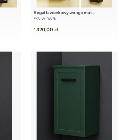
Regał łazienkowy wenge mat
Kod produktu
40x143,5cm FOKUS z koszem
FKS-W-RW/K
Cena
1 320,00 zł