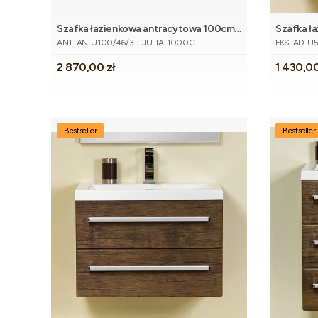
Szafka łazienkowa antracytowa 100cm
Szafka ł
Kod produktu
Kod produk
ANTE z umywalką białą
50cm FO
ANT-AN-U100/46/3 + JULIA-1000C
FKS-AD-U5
Cena
Cena
2 870,00 zł
1 430,00
Bestseller
Bestseller