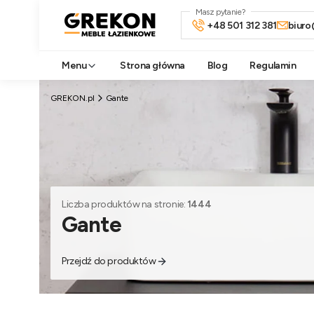
Masz pytanie?
+48 501 312 381
biuro
Menu
Strona główna
Blog
Regulamin
GREKON.pl
Gante
Liczba produktów na stronie:
1444
Gante
Przejdź do produktów