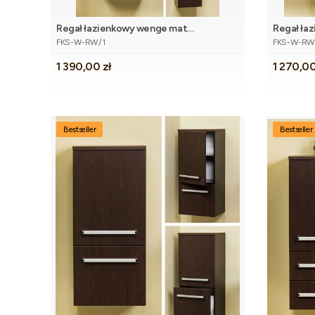
Regał łazienkowy wenge mat
Regał ła
Kod produktu
Kod produk
40x143,5cm FOKUS
40x143,
FKS-W-RW/1
FKS-W-R
Cena
Cena
1 390,00 zł
1 270,00
Bestseller
Bestseller