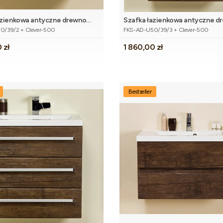
azienkowa antyczne drewno
Szafka łazienkowa antyczne d
Dodaj do koszyka
tu
Kod produktu
KUS z umywalką
50cm FOKUS z umywalką
0/39/2 + Clever-500
FKS-AD-U50/39/3 + Clever-500
Cena
 zł
1 860,00 zł
Bestseller