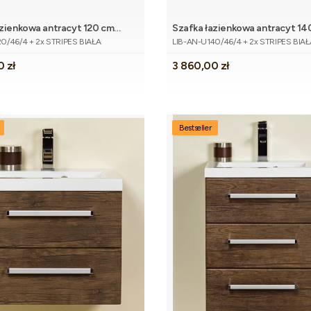
azienkowa antracyt 120 cm
Szafka łazienkowa antracyt 14
Dodaj do koszyka
Dodaj do 
tu
Kod produktu
dwiema umywalkami
LIBRA z dwiema umywalkami
0/46/4 + 2x STRIPES BIAŁA
LIB-AN-U140/46/4 + 2x STRIPES BIAŁ
Cena
0 zł
3 860,00 zł
Bestseller