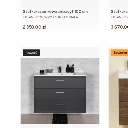
Szafka łazienkowa antracyt 100 cm
Szafka ł
Dodaj do koszyka
Kod produktu
Kod produk
LIBRA z umywalką
LIBRA z 
LIB-AN-U100/46/2 + STRIPES BIAŁA
LIB-AN-U12
Cena
Cena
2 350,00 zł
3 670,0
Nowość
Bestseller