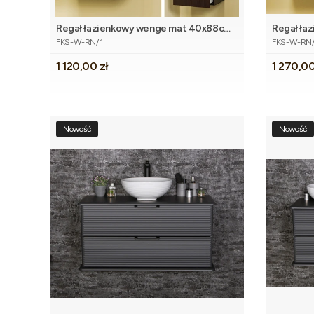
Regał łazienkowy wenge mat 40x88cm
Regał ła
Kod produktu
Kod produk
FOKUS
FOKUS z 
FKS-W-RN/1
FKS-W-RN
Cena
Cena
1 120,00 zł
1 270,00
Nowość
Nowość