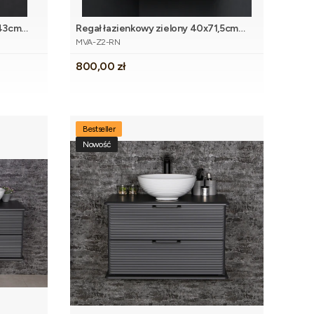
143cm
Regał łazienkowy zielony 40x71,5cm
koszyka
Kod produktu
MEIVA
MVA-Z2-RN
Cena
800,00 zł
Bestseller
Nowość