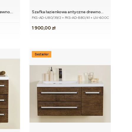
rewno
Szafka łazienkowa antyczne drewno
Dodaj do koszyka
Kod produktu
80cm FOKUS z blatem i umywalką
FKS-AD-U80/39/2 + FKS-AD-B80/41 + LIV-600C
Cena
1 900,00 zł
Bestseller