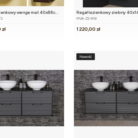
zienkowy wenge mat 40x88cm
Regał łazienkowy zielony 40x
Dodaj do koszyka
Dodaj do 
tu
Kod produktu
dwiema szufladami
MEIVA
/2
MVA-Z2-RW
Cena
 zł
1 220,00 zł
Nowość