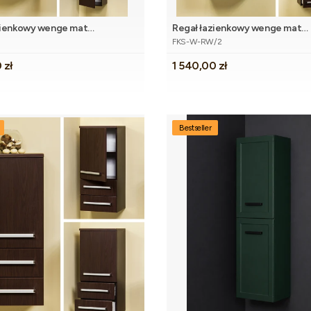
zienkowy wenge mat
Regał łazienkowy wenge mat
tu
Kod produktu
5cm FOKUS
40x143,5cm FOKUS z dwiema
W
FKS-W-RW/2
szufladami
Cena
 zł
1 540,00 zł
Bestseller