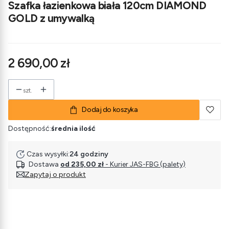
Szafka łazienkowa biała 120cm DIAMOND
GOLD z umywalką
Cena
2 690,00 zł
szt.
Dodaj do koszyka
Dostępność:
średnia ilość
Czas wysyłki:
24 godziny
Dostawa
od 235,00 zł
- Kurier JAS-FBG (palety)
Zapytaj o produkt