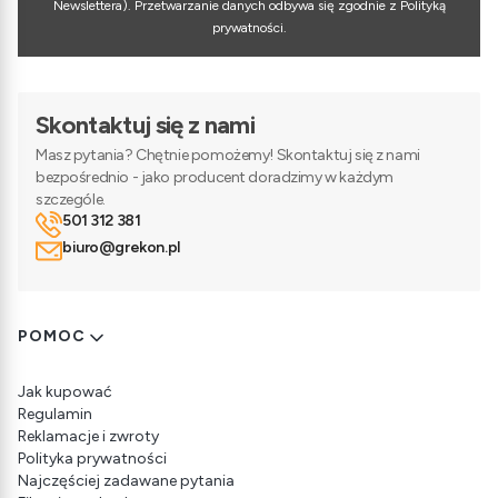
Newslettera). Przetwarzanie danych odbywa się zgodnie z Polityką
prywatności.
Skontaktuj się z nami
Masz pytania? Chętnie pomożemy! Skontaktuj się z nami
bezpośrednio - jako producent doradzimy w każdym
szczególe.
501 312 381
biuro@grekon.pl
Linki w stopce
POMOC
Jak kupować
Regulamin
Reklamacje i zwroty
Polityka prywatności
Najczęściej zadawane pytania