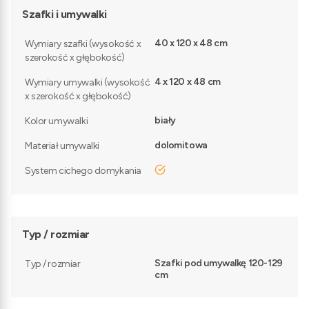
Szafki i umywalki
40 x 120 x 48 cm
Wymiary szafki (wysokość x
szerokość x głębokość)
4 x 120 x 48 cm
Wymiary umywalki (wysokość
x szerokość x głębokość)
biały
Kolor umywalki
dolomitowa
Materiał umywalki
tak
System cichego domykania
Typ / rozmiar
Szafki pod umywalkę 120-129
Typ / rozmiar
cm