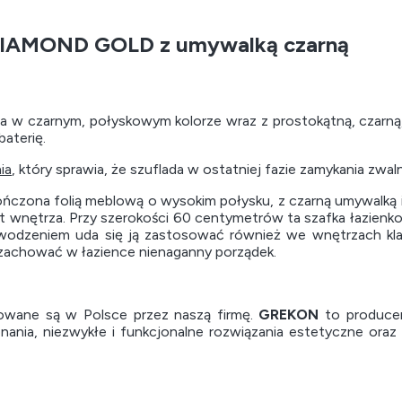
 DIAMOND GOLD z umywalką czarną
 w czarnym, połyskowym kolorze wraz z prostokątną, czarną,
aterię.
ia
, który sprawia, że szuflada w ostatniej fazie zamykania zwal
kończona folią meblową o wysokim połysku, z czarną umywalką
 wnętrza. Przy szerokości 60 centymetrów ta szafka łazienko
odzeniem uda się ją zastosować również we wnętrzach kla
 zachować w łazience nienaganny porządek.
wane są w Polsce przez naszą firmę.
GREKON
to producen
ania, niezwykłe i funkcjonalne rozwiązania estetyczne ora