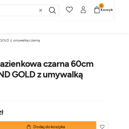
Produkty w koszy
Koszyk
Wyczyść
Szukaj
GOLD z umywalką czarną
łazienkowa czarna 60cm
D GOLD z umywalką
zł
Dodaj do koszyka