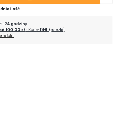
dnia ilość
ki:
24 godziny
od 100,00 zł
- Kurier DHL (paczki)
produkt