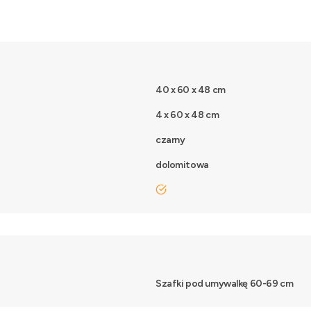
40 x 60 x 48 cm
4 x 60 x 48 cm
czarny
dolomitowa
tak
Szafki pod umywalkę 60-69 cm