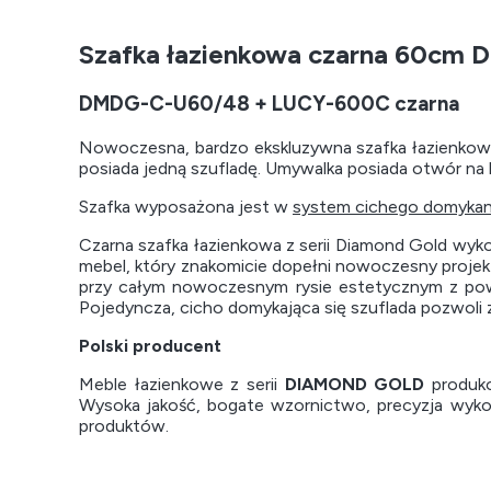
Szafka łazienkowa czarna 60cm
DMDG-C-U60/48 + LUCY-600C czarna
Nowoczesna, bardzo ekskluzywna szafka łazienkowa
posiada jedną szufladę. Umywalka posiada otwór na b
Szafka wyposażona jest w
system cichego domykan
Czarna szafka łazienkowa z serii Diamond Gold wy
mebel, który znakomicie dopełni nowoczesny projekt
przy całym nowoczesnym rysie estetycznym z pow
Pojedyncza, cicho domykająca się szuflada pozwoli
Polski producent
Meble łazienkowe z serii
DIAMOND GOLD
produko
Wysoka jakość, bogate wzornictwo, precyzja wykon
produktów.