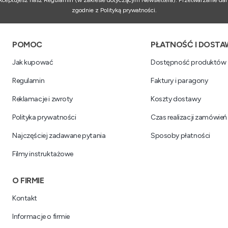
 akceptujesz nasz Regulamin (w zakresie dotyczącym Newslettera). Przetwarzanie da
zgodnie z Polityką prywatności.
Linki w stopce
POMOC
PŁATNOŚĆ I DOSTA
Jak kupować
Dostępność produktów
Regulamin
Faktury i paragony
Reklamacje i zwroty
Koszty dostawy
Polityka prywatności
Czas realizacji zamówień
Najczęściej zadawane pytania
Sposoby płatności
Filmy instruktażowe
O FIRMIE
Kontakt
Informacje o firmie