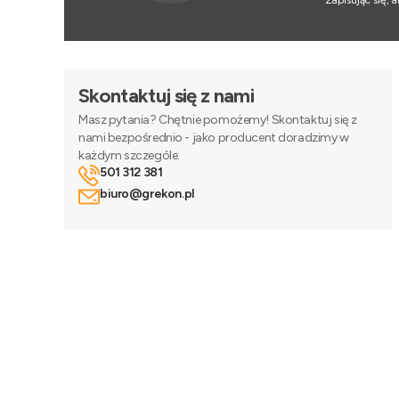
Zapisując się,
Skontaktuj się z nami
Masz pytania? Chętnie pomożemy! Skontaktuj się z
nami bezpośrednio - jako producent doradzimy w
każdym szczególe.
501 312 381
biuro@grekon.pl