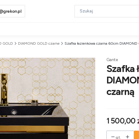
@grekon.pl
D GOLD
DIAMOND GOLD czarne
Szafka łazienkowa czarna 60cm DIAMOND 
Gante
Szafka 
DIAMON
czarną
Cena
1 500,00 
szt.