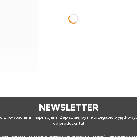
Dodaj do koszyka
NEWSLETTER
o z nowościami i inspiracjami. Zapisz się, by nie przegapić wyjątkowy
od producenta!