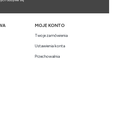
nych odbywa się
WA
MOJE KONTO
Twoje zamówienia
Ustawienia konta
Przechowalnia